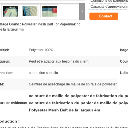
Conditions de paiement
Capacité d'approvision
Contact
Image Grand :
Polyester Mesh Belt For Papermaking
e la largeur 4m
ériel:
Polyester 100%
larg
gueur:
Peut être adapté aux besoins du client
Coul
nnexion:
connexion sans fin
Utili
M:
Ceinture de asséchage de maille de spirale de polyester
ceinture de maille de polyester de fabrication du p
ceinture de fabrication du papier de maille de poly
tre en évidence:
Polyester Mesh Belt de la largeur 4m
roduction :