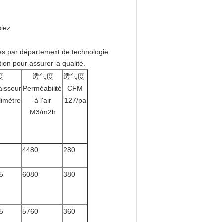
iez.
ures par département de technologie.
ion pour assurer la qualité.
度
透气度
透气度
aisseur
Perméabilité
CFM
limètre
à l'air
127/pa
M3/m2h
4480
280
5
6080
380
5
5760
360