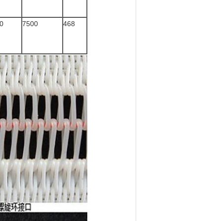
0
7500
468