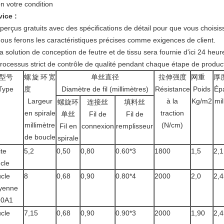
n votre condition
vice :
perçus gratuits avec des spécifications de détail pour que vous choisiss
Nous ferons les caractéristiques précises comme exigences de client.
La solution de conception de feutre et de tissu sera fournie d'ici 24 he
Processus strict de contrôle de qualité pendant chaque étape de product
型号
螺旋环宽
单丝直径
拉伸强度
网重
厚
Type
度
Diamètre de fil (millimètres)
Résistance
Poids
Ép
Largeur
à la
Kg/m2
mil
螺旋环
连接丝
填料丝
en spirale
traction
单丝
Fil de
Fil de
millimètre
(N/cm)
Fil en
connexion
remplisseur
de boucle
spirale
ite
5,2
0,50
0,80
0.60*3
1800
1,5
2,1
cle
cle
8
0,68
0,90
0.80*4
2000
2,0
2,4
yenne
90A1
cle
7,15
0,68
0,90
0.90*3
2000
1,90
2,4