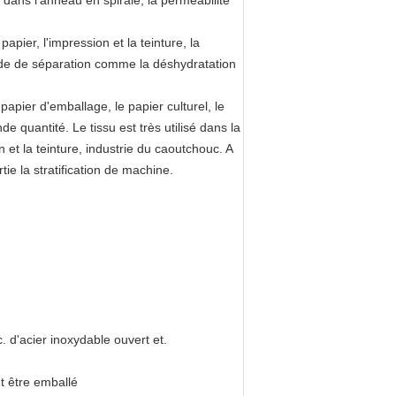
re dans l'anneau en spirale, la perméabilité
apier, l'impression et la teinture, la
uide de séparation comme la déshydratation
apier d'emballage, le papier culturel, le
 quantité. Le tissu est très utilisé dans la
n et la teinture, industrie du caoutchouc. A
 la stratification de machine.
c. d'acier inoxydable ouvert et.
t être emballé