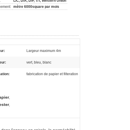
:
L/C, D/A, D/P, T/T, Western Union
nement:
mètre 6000square par mois
eur:
Largeur maximum 4m
eur:
vert, bleu, blanc
sation:
fabrication de papier et filteration
apier
,
ester
,