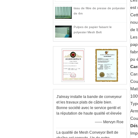
Les 
est 
tissu de filtre de presse de polyester
de 4m
Cett
nou
Pulpes de papier faisant le
de 
polyester Mesh Belt
Les 
pap
fabr
pu 
Car
Cara
Cou
Mat
100
J'alreay installe la bande de conveyeur
et les travaux plats de câble bien.
Typ
Bonne société avec le service gentil et
Armu
la réputation de haute qualité et élevée
Cout
—— Mervyn Roe
Dét
La qualité de Mesh Conveyor Belt de
Imp