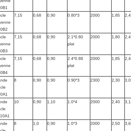
yenne
90B1
cle
7,15
0,68
0,90
0.80*3
2000
1,85
2,4
yenne
90B2
cle
7,15
0,68
0,90
2.1*0.80
2000
1,80
2,4
yenne
plat
90B3
cle
7,15
0,68
0,90
2.4*0.88
2000
1,85
2,4
yenne
plat
90B4
ande
8
0,90
0,90
0.90*3
2300
2,30
3,0
cle
90A1
ande
10
0,90
1,10
1.0*4
2000
2,40
3,1
cle
110A1
ande
8
1,0
0,90
1.0*3
2000
2,50
3,6
cle