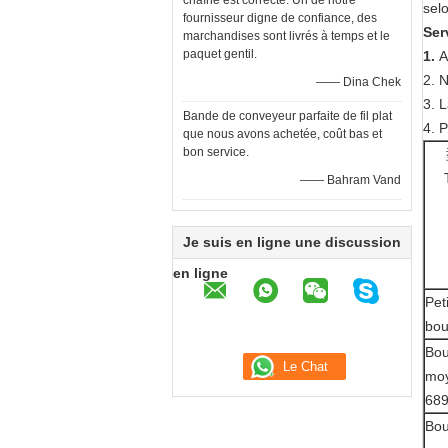
chaîne est correcte. Un de notre
selo
fournisseur digne de confiance, des
Ser
marchandises sont livrés à temps et le
paquet gentil.
1.
A
2. 
—— Dina Chek
3. 
Bande de conveyeur parfaite de fil plat
4. 
que nous avons achetée, coût bas et
bon service.
—— Bahram Vand
Je suis en ligne une discussion
en ligne
Pet
bou
Bou
mo
68
Bou