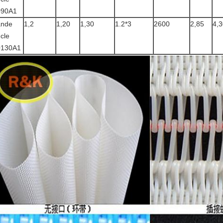
090A1
ande
1,2
1,20
1,30
1.2*3
2600
2,85
4,3
cle
0130A1