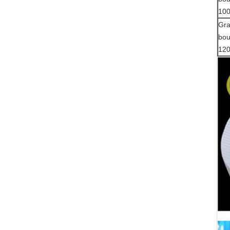
10
Gr
bou
12