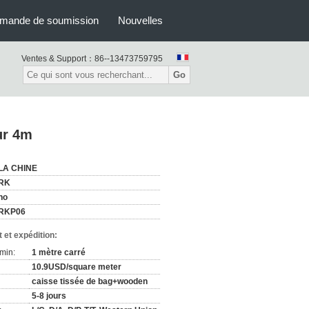
mande de soumission
Nouvelles
Ventes & Support：
86--13473759795
Go
ur 4m
LA CHINE
RK
no
RKP06
 et expédition:
min:
1 mètre carré
10.9USD/square meter
caisse tissée de bag+wooden
5-8 jours