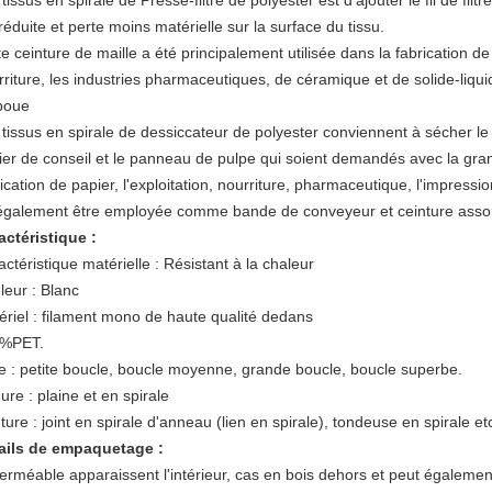
tissus en spirale de Presse-filtre de polyester est d'ajouter le fil de filt
réduite et perte moins matérielle sur la surface du tissu.
e ceinture de maille a été principalement utilisée dans la fabrication de p
rriture, les industries pharmaceutiques, de céramique et de solide-liq
boue
tissus en spirale de dessiccateur de polyester conviennent à sécher le p
ier de conseil et le panneau de pulpe qui soient demandés avec la grande
ication de papier, l'exploitation, nourriture, pharmaceutique, l'impressio
également être employée comme bande de conveyeur et ceinture assortie
actéristique :
ctéristique matérielle : Résistant à la chaleur
leur : Blanc
ériel : filament mono de haute qualité dedans
%PET.
e : petite boucle, boucle moyenne, grande boucle, boucle superbe.
re : plaine et en spirale
ure : joint en spirale d'anneau (lien en spirale), tondeuse en spirale et
ails de empaquetage :
erméable apparaissent l'intérieur, cas en bois dehors et peut égalemen