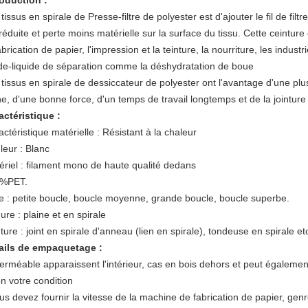
roduction :
tissus en spirale de Presse-filtre de polyester est d'ajouter le fil de filt
réduite et perte moins matérielle sur la surface du tissu. Cette ceinture
abrication de papier, l'impression et la teinture, la nourriture, les ind
ide-liquide de séparation comme la déshydratation de boue
tissus en spirale de dessiccateur de polyester ont l'avantage d'une plus
ne, d'une bonne force, d'un temps de travail longtemps et de la jointure
actéristique :
ctéristique matérielle : Résistant à la chaleur
leur : Blanc
ériel : filament mono de haute qualité dedans
%PET.
e : petite boucle, boucle moyenne, grande boucle, boucle superbe.
re : plaine et en spirale
ure : joint en spirale d'anneau (lien en spirale), tondeuse en spirale et
ails de empaquetage :
erméable apparaissent l'intérieur, cas en bois dehors et peut égalemen
n votre condition
ous devez fournir la vitesse de la machine de fabrication de papier, ge