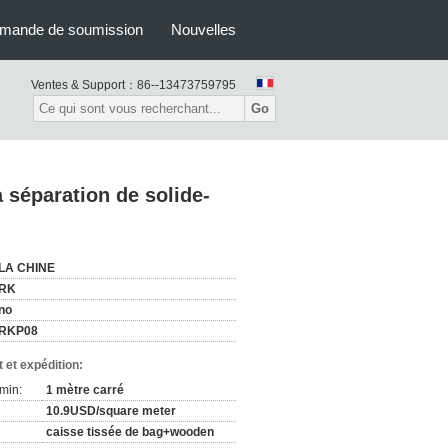
mande de soumission
Nouvelles
Ventes & Support：
86--13473759795
Go
a séparation de solide-
LA CHINE
RK
no
RKP08
 et expédition:
min:
1 mètre carré
10.9USD/square meter
caisse tissée de bag+wooden