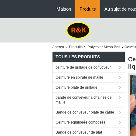
Maison
Produits
Au sujet de nou
Aperçu
Produits
Polyester Mesh Belt
Ceintu
TOUS LES PRODUITS
Ce
li
ceinture de grillage de convoyeur
Ceinture en spirale de maille
Ceinture plate de grillage
bande de conveyeur à chaînes de
maille
Bande de conveyeur plate de câble
Ceinture équilibrée composée
Bande de conveyeur de plat