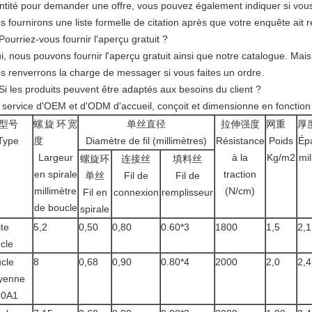
ntité pour demander une offre, vous pouvez également indiquer si vous 
 fournirons une liste formelle de citation après que votre enquête ait r
Pourriez-vous fournir l'aperçu gratuit ?
ui, nous pouvons fournir l'aperçu gratuit ainsi que notre catalogue. Ma
s renverrons la charge de messager si vous faites un ordre.
Si les produits peuvent être adaptés aux besoins du client ?
e service d'OEM et d'ODM d'accueil, conçoit et dimensionne en fonction 
型号
螺旋环宽
单丝直径
拉伸强度
网重
厚
Type
度
Diamètre de fil (millimètres)
Résistance
Poids
Ép
Largeur
à la
Kg/m2
mil
螺旋环
连接丝
填料丝
en spirale
traction
单丝
Fil de
Fil de
millimètre
(N/cm)
Fil en
connexion
remplisseur
de boucle
spirale
ite
5,2
0,50
0,80
0.60*3
1800
1,5
2,1
cle
cle
8
0,68
0,90
0.80*4
2000
2,0
2,4
yenne
90A1