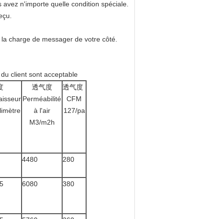
avez n'importe quelle condition spéciale.
eçu.
is la charge de messager de votre côté.
du client sont acceptable
度
透气度
透气度
aisseur
Perméabilité
CFM
limètre
à l'air
127/pa
M3/m2h
4480
280
5
6080
380