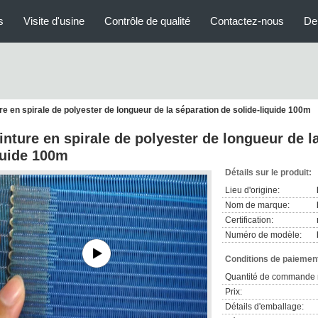
s
Visite d'usine
Contrôle de qualité
Contactez-nous
De
re en spirale de polyester de longueur de la séparation de solide-liquide 100m
inture en spirale de polyester de longueur de l
quide 100m
Détails sur le produit:
Lieu d'origine:
Nom de marque:
Certification:
Numéro de modèle:
Conditions de paiement
Quantité de commande 
Prix:
Détails d'emballage: