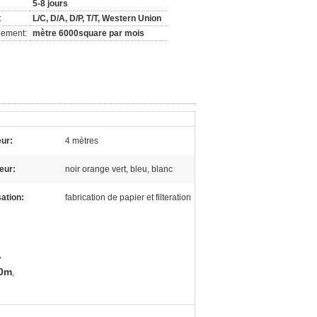
5-8 jours
:
L/C, D/A, D/P, T/T, Western Union
nement:
mètre 6000square par mois
eur:
4 mètres
eur:
noir orange vert, bleu, blanc
sation:
fabrication de papier et filteration
,
00m
,