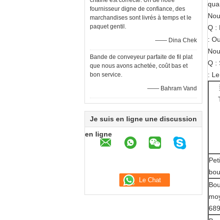
chaîne est correcte. Un de notre
qua
fournisseur digne de confiance, des
Nous
marchandises sont livrés à temps et le
paquet gentil.
Q : 
: O
—— Dina Chek
Nou
Bande de conveyeur parfaite de fil plat
Q : 
que nous avons achetée, coût bas et
: L
bon service.
—— Bahram Vand
Je suis en ligne une discussion
en ligne
Pet
bou
Bou
mo
68