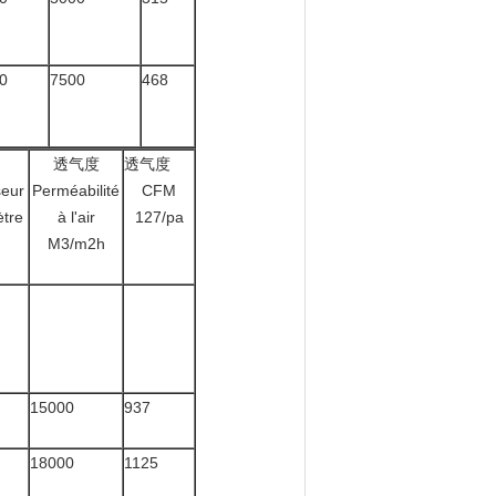
0
7500
468
透气度
透气度
seur
Perméabilité
CFM
ètre
à l'air
127/pa
M3/m2h
15000
937
18000
1125