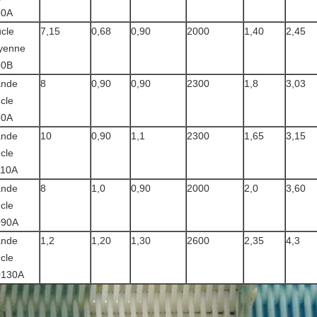
90A
cle
7,15
0,68
0,90
2000
1,40
2,45
yenne
90B
ande
8
0,90
0,90
2300
1,8
3,03
cle
90A
ande
10
0,90
1,1
2300
1,65
3,15
cle
110A
ande
8
1,0
0,90
2000
2,0
3,60
cle
090A
ande
1,2
1,20
1,30
2600
2,35
4,3
cle
0130A