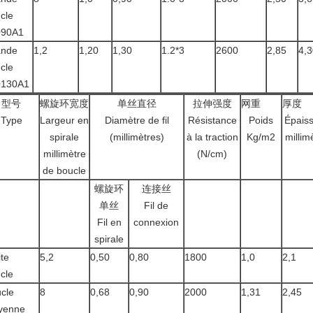
cle
090A1
ande
1,2
1,20
1,30
1.2*3
2600
2,85
4,3
cle
0130A1
型号
螺旋环宽度
单丝直径
拉伸强度
网重
厚度
Type
Largeur en
Diamètre de fil
Résistance
Poids
Épais
spirale
(millimètres)
à la traction
Kg/m2
millim
millimètre
(N/cm)
de boucle
螺旋环
连接丝
单丝
Fil de
Fil en
connexion
spirale
ite
5,2
0,50
0,80
1800
1,0
2,1
cle
cle
8
0,68
0,90
2000
1,31
2,45
yenne