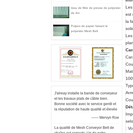
Int
Les 
tissu de filtre de presse de polyester
de 4m
est 
la f
Pulpes de papier faisant le
sol
polyester Mesh Belt
Les 
pla
Car
Cara
Cou
Mat
100
Typ
Armu
J'alreay installe la bande de conveyeur
et les travaux plats de câble bien.
Cout
Bonne société avec le service gentil et
Dét
la réputation de haute qualité et élevée
Imp
—— Mervyn Roe
selo
La qualité de Mesh Conveyor Belt de
: V