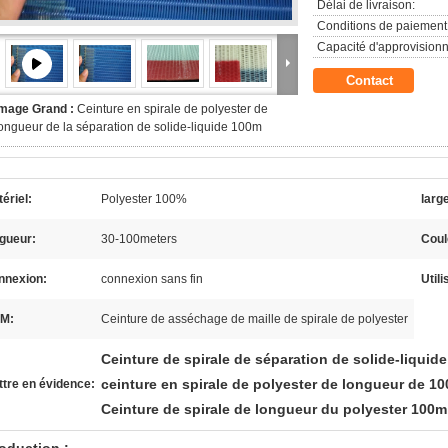
Délai de livraison:
Conditions de paiement
Capacité d'approvision
Contact
Image Grand :
Ceinture en spirale de polyester de
ongueur de la séparation de solide-liquide 100m
ériel:
Polyester 100%
larg
gueur:
30-100meters
Coul
nnexion:
connexion sans fin
Utili
M:
Ceinture de asséchage de maille de spirale de polyester
Ceinture de spirale de séparation de solide-liquide
ceinture en spirale de polyester de longueur de 1
tre en évidence:
Ceinture de spirale de longueur du polyester 100m