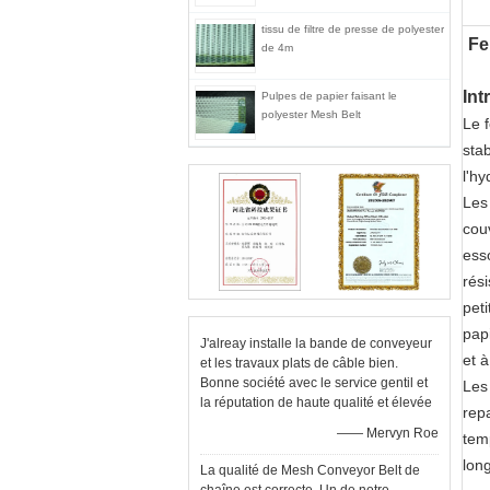
tissu de filtre de presse de polyester
Fe
de 4m
Int
Pulpes de papier faisant le
polyester Mesh Belt
Le f
stab
l'hy
Les
cou
esso
rés
peti
papi
J'alreay installe la bande de conveyeur
et 
et les travaux plats de câble bien.
Bonne société avec le service gentil et
Les
la réputation de haute qualité et élevée
repa
—— Mervyn Roe
tem
lon
La qualité de Mesh Conveyor Belt de