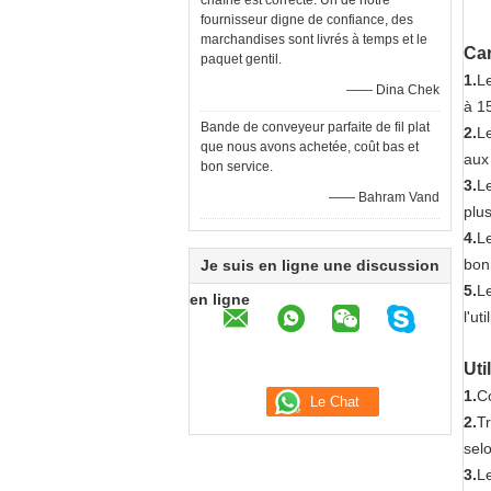
chaîne est correcte. Un de notre
fournisseur digne de confiance, des
marchandises sont livrés à temps et le
Car
paquet gentil.
1.
Le
—— Dina Chek
à 1
Bande de conveyeur parfaite de fil plat
2.
L
que nous avons achetée, coût bas et
aux
bon service.
3.
L
—— Bahram Vand
plu
4.
Le
bon
Je suis en ligne une discussion
5.
L
en ligne
l'ut
Uti
1.
Co
2.
Tr
selo
3.
Le