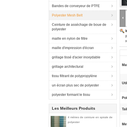
Bandes de conveyeur de PTFE
Polyester Mesh Belt
Ceinture de asséchage de boue de
polyester
p
maille en nylon de filtre
r
maille d'impression d'écran
grillage tissé d'acier inoxydable
Mat
grillage architectural
tissu filtrant de polypropylène
Uti
un écran plus sec de polyester
polyester formant le tissu
Poi
Les Meilleurs Produits
Tai
4 mètres de ceinture en spirale de
polyester
Met