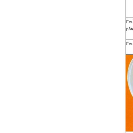
Feu
pât
Feu