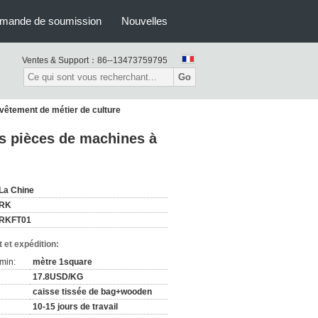
mande de soumission
Nouvelles
Ventes & Support：
86--13473759795
Go
evêtement de métier de culture
es pièces de machines à
La Chine
RK
RKFT01
 et expédition:
min:
mètre 1square
17.8USD/KG
caisse tissée de bag+wooden
10-15 jours de travail