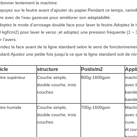
ctionner lentement la machine.
puyez sur le feutre avant d'ajouter du papier.Pendant ce temps, ramoll
tre avec de l'eau gazeuse pour améliorer son adaptabilité.
optez le mode d'arrosage double face pour laver le feutre.Adoptez le 
0 kgf/cm2) pour laver le verso ;et adoptez une pression fréquente (1 ~ 3
r l'avers.
ndez la face avant de la ligne standard selon le sens de fonctionnement
dard.Ajustez une petite fois jusqu'à ce que la ligne standard soit de niv
icle
structure
Poids/m2
Appl
tre supérieur
Couche simple,
800g-1600gsm
machi
double couche, trois
avec 
couches
bande
bande
tre humide
Couche simple,
700g-1600gsm
Machi
double couche, trois
avec 
couches
cuve,
et cuv
bande