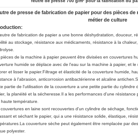
feutre de presse 700 g/m² pour la fabrication du pa
utre de presse de fabrication de papier pour des pièces de
métier de culture
roduction:
eutre de fabrication de papier a une bonne déshydratation, douceur, rés
ilité au stockage, résistance aux médicaments, résistance à la chaleur,
drolyse.
 pièces de la machine à papier peuvent être divisées en couvertures 
verture humide se déplace avec de l'eau sur la machine à papier, et le r
rer et lisser le papier.Filtrage et élasticité de la couverture humide, ha
istance à l'abrasion, anticorrosion antibactérienne et alcaline antichen
te partie de l'utilisation de la couverture a une petite partie du cylindre
er, la planéité et la sécheresse.Il a les performances d'une résistance pl
à haute température.
 couvertures en laine sont recouvertes d'un cylindre de séchage, fonctio
ssant et séchant le papier, qui a une résistance solide, élastique, résis
pératures.La couverture sèche peut également être remplacée par des 
gue polyester.