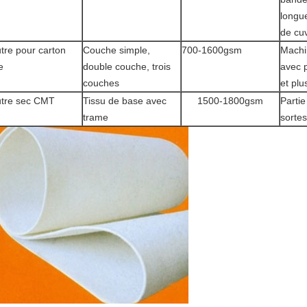
longu
de cu
tre pour carton
Couche simple,
700-1600gsm
Machi
e
double couche, trois
avec 
couches
et plu
tre sec CMT
Tissu de base avec
1500-1800gsm
Partie
trame
sortes