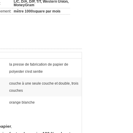
L/C, D/A, D/P, T/T, Western Union,
:
MoneyGram
nement:
mètre 1000square par mois
la presse de fabrication de papier de
polyester s'est sentie
couche à une seule couche et double, trois
couches
orange blanche
papier
,