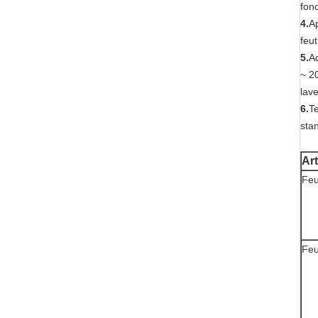
fon
4.
Ap
feu
5.
Ad
~ 2
lave
6.
Te
stan
Art
Feu
Feu