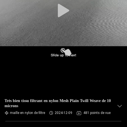
CONTRÔLE
DE
QUALITÉ
CONTACTEZ-
NOUS
NOUVELLES
DEMANDEZ
UNE
Très bien tissu filtrant en nylon Mesh Plain Twill Weave de 10
microns
CITATION
maille en nylon de filtre
2024-12-09
481 points de vue