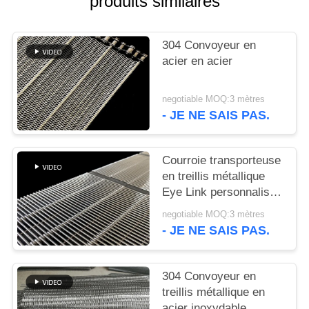
produits similaires
PLAN
DU
304 Convoyeur en
SITE
acier en acier
PRIVACY
negotiable MOQ:3 mètres
POLICY
- JE NE SAIS PAS.
Courroie transporteuse
en treillis métallique
Eye Link personnalisée
et durable, de qualité
negotiable MOQ:3 mètres
alimentaire
- JE NE SAIS PAS.
304 Convoyeur en
treillis métallique en
acier inoxydable