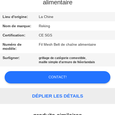
alimentaire
CONTRÔLE
Lieu d'origine:
La Chine
DE
QUALITÉ
Nom de marque:
Reking
Certification:
CE SGS
CONTACTEZ-
Numéro de
Fil Mesh Belt de chaîne alimentaire
modèle:
NOUS
Surligner:
,
grillage de catégorie comestible
maille simple d'armure de Néerlandais
NOUVELLES
CONTACT!
DEMANDEZ
UNE
DÉPLIER LES DÉTAILS
CITATION