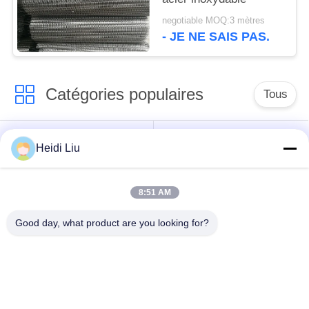
negotiable MOQ:3 mètres
- JE NE SAIS PAS.
Catégories populaires
Tous
ceinture de grillage
Ceinture en spirale de
Heidi Liu
de convoyeur
maille
8:51 AM
Ceinture plate de
bande de conveyeur
grillage
à chaînes de maille
Good day, what product are you looking for?
Bande de conveyeur
Ceinture équilibrée
plate de câble
composée