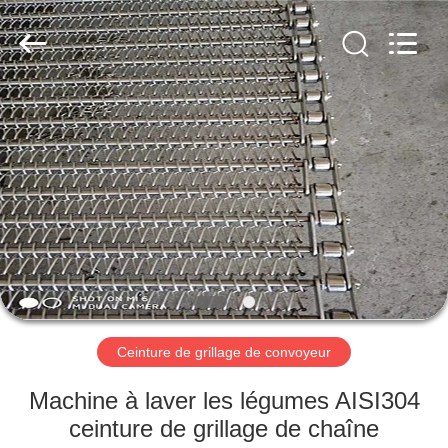
2026
Hebei
Reking
Wire
Mesh
Co.,Ltd.
All
Rights
MAISON
Reserved.
PRODUITS
AU
SUJET
DE
NOUS
Ceinture de grillage de convoyeur
VISITE
Machine à laver les légumes AISI304
D'USINE
ceinture de grillage de chaîne