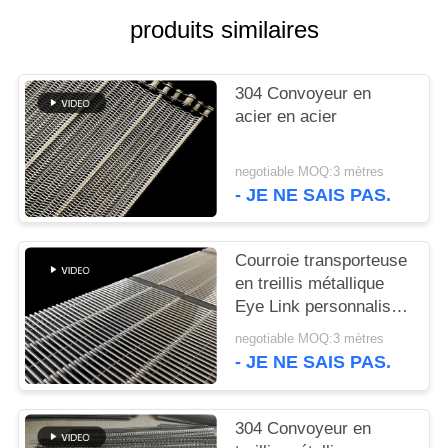
PLAN
produits similaires
DU
SITE
304 Convoyeur en
acier en acier
PRIVACY
POLICY
negotiable MOQ:3 mètres
- JE NE SAIS PAS.
Courroie transporteuse
en treillis métallique
Eye Link personnalisée
et durable, de qualité
negotiable MOQ:3 mètres
alimentaire
- JE NE SAIS PAS.
304 Convoyeur en