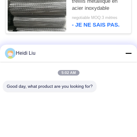
treillis métallique en
acier inoxydable
negotiable MOQ:3 mètres
- JE NE SAIS PAS.
Catégories populaires
Tous
Heidi Liu
ceinture de grillage
Ceinture en spirale de
5:02 AM
de convoyeur
maille
Good day, what product are you looking for?
Ceinture plate de
bande de conveyeur
grillage
à chaînes de maille
Bande de conveyeur
Ceinture équilibrée
plate de câble
composée