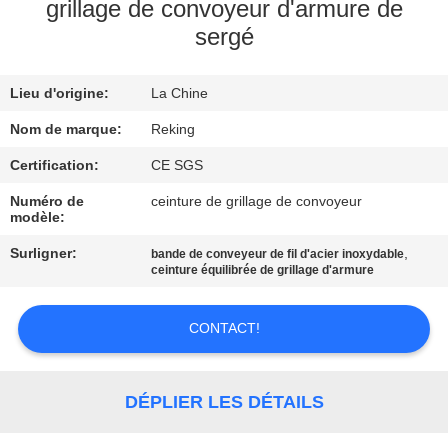
grillage de convoyeur d'armure de
sergé
CONTRÔLE
DE
Lieu d'origine:
La Chine
QUALITÉ
Nom de marque:
Reking
CONTACTEZ-
Certification:
CE SGS
NOUS
Numéro de
ceinture de grillage de convoyeur
modèle:
Surligner:
,
bande de conveyeur de fil d'acier inoxydable
NOUVELLES
ceinture équilibrée de grillage d'armure
DEMANDEZ
CONTACT!
UNE
CITATION
DÉPLIER LES DÉTAILS