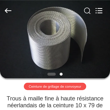
2026
Hebei
Reking
Wire
Mesh
Co.,Ltd.
All
Rights
MAISON
Reserved.
PRODUITS
AU
SUJET
DE
NOUS
Ceinture de grillage de convoyeur
VISITE
Trous à maille fine à haute résistance
D'USINE
néerlandais de la ceinture 10 x 79 de