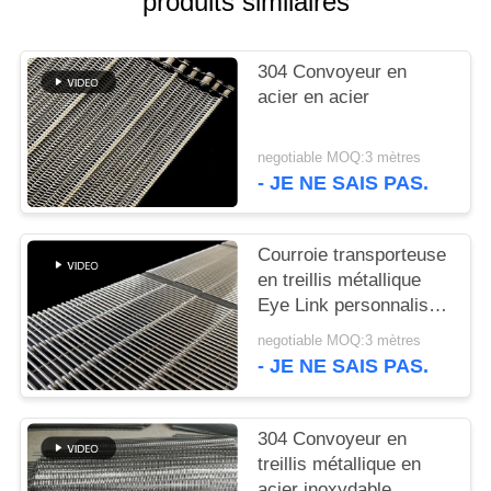
produits similaires
PLAN
DU
304 Convoyeur en
SITE
acier en acier
PRIVACY
negotiable MOQ:3 mètres
POLICY
- JE NE SAIS PAS.
Courroie transporteuse
en treillis métallique
Eye Link personnalisée
et durable, de qualité
negotiable MOQ:3 mètres
alimentaire
- JE NE SAIS PAS.
304 Convoyeur en
treillis métallique en
acier inoxydable