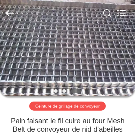
2026
Hebei
Reking
Wire
Mesh
Co.,Ltd.
All
Rights
MAISON
Reserved.
PRODUITS
AU
SUJET
DE
NOUS
Ceinture de grillage de convoyeur
VISITE
Pain faisant le fil cuire au four Mesh
D'USINE
Belt de convoyeur de nid d'abeilles