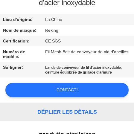
d'acier inoxydable
CONTRÔLE
Lieu d'origine:
La Chine
DE
QUALITÉ
Nom de marque:
Reking
Certification:
CE SGS
CONTACTEZ-
Numéro de
Fil Mesh Belt de convoyeur de nid d'abeilles
modèle:
NOUS
Surligner:
,
bande de conveyeur de fil d'acier inoxydable
ceinture équilibrée de grillage d'armure
NOUVELLES
CONTACT!
DEMANDEZ
UNE
DÉPLIER LES DÉTAILS
CITATION