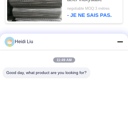
negotiable MOQ:3 mètres
- JE NE SAIS PAS.
Catégories populaires
Tous
Heidi Liu
ceinture de grillage
Ceinture en spirale de
11:49 AM
de convoyeur
maille
Good day, what product are you looking for?
Ceinture plate de
bande de conveyeur
grillage
à chaînes de maille
Bande de conveyeur
Ceinture équilibrée
plate de câble
composée