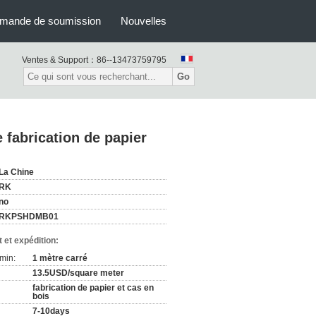
mande de soumission
Nouvelles
Ventes & Support：
86--13473759795
Go
 fabrication de papier
La Chine
RK
no
RKPSHDMB01
 et expédition:
min:
1 mètre carré
13.5USD/square meter
fabrication de papier et cas en
bois
7-10days