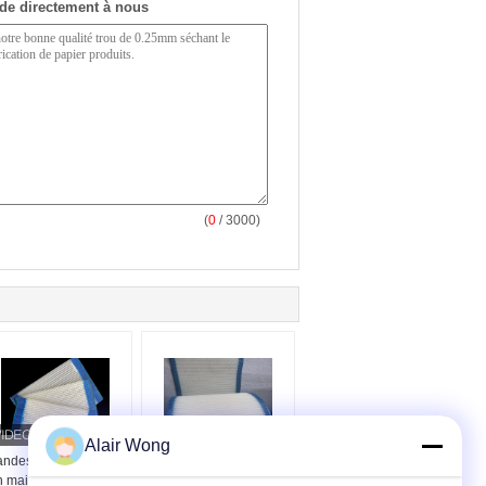
de directement à nous
(
0
/ 3000)
Alair Wong
ndes transporteuses
Ceinture de séchage à
 maille en spirale en
filtres à filet en