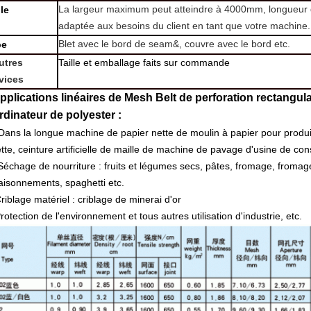
La largeur maximum peut atteindre à 4000mm, longueur d
lle
adaptée aux besoins du client en tant que votre machine.
Blet avec le bord de seam&, couvre avec le bord etc.
pe
utres
Taille et emballage faits sur commande
vices
pplications
linéaires de Mesh Belt de perforation rectangulai
rdinateur
de polyester :
Dans la longue machine de papier nette de moulin à papier pour produi
tte, ceinture artificielle de maille de machine de pavage d'usine de cons
 Séchage de nourriture : fruits et légumes secs, pâtes, fromage, fromag
aisonnements, spaghetti etc.
riblage matériel : criblage de minerai d'or
rotection de l'environnement et tous autres utilisation d'industrie, etc.