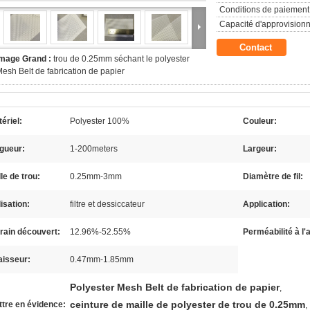
Conditions de paiement
Capacité d'approvision
Contact
Image Grand :
trou de 0.25mm séchant le polyester
esh Belt de fabrication de papier
ériel:
Polyester 100%
Couleur:
gueur:
1-200meters
Largeur:
lle de trou:
0.25mm-3mm
Diamètre de fil:
lisation:
filtre et dessiccateur
Application:
rain découvert:
12.96%-52.55%
Perméabilité à l'a
aisseur:
0.47mm-1.85mm
Polyester Mesh Belt de fabrication de papier
,
ceinture de maille de polyester de trou de 0.25mm
tre en évidence:
,