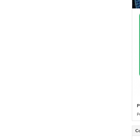
P
P
C