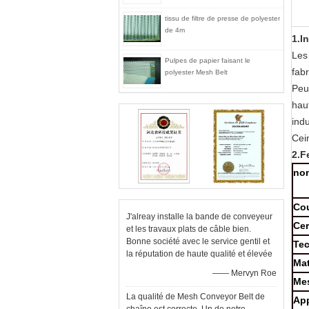
tissu de filtre de presse de polyester
de 4m
1.I
Les 
Pulpes de papier faisant le
fabr
polyester Mesh Belt
Peu
hau
indu
Cei
2.F
no
Co
J'alreay installe la bande de conveyeur
Cer
et les travaux plats de câble bien.
Bonne société avec le service gentil et
Te
la réputation de haute qualité et élevée
Mat
—— Mervyn Roe
Me
La qualité de Mesh Conveyor Belt de
App