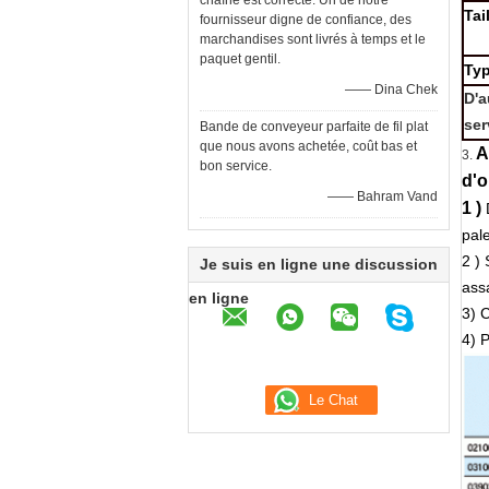
chaîne est correcte. Un de notre
Tai
fournisseur digne de confiance, des
marchandises sont livrés à temps et le
paquet gentil.
Ty
—— Dina Chek
D'a
ser
Bande de conveyeur parfaite de fil plat
que nous avons achetée, coût bas et
A
3.
bon service.
d'o
—— Bahram Vand
1 )
pale
2 )
Je suis en ligne une discussion
ass
en ligne
3) C
4) P