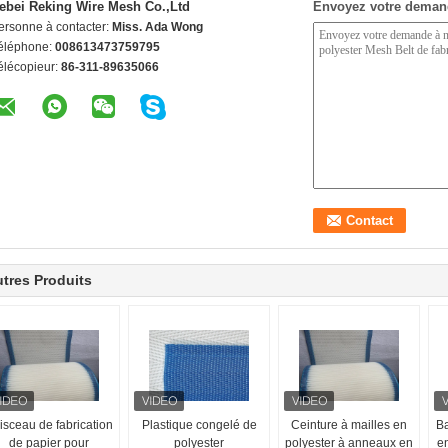
ebei Reking Wire Mesh Co.,Ltd
Envoyez votre deman
ersonne à contacter:
Miss. Ada Wong
éléphone:
008613473759795
élécopieur:
86-311-89635066
tres Produits
isceau de fabrication
Plastique congelé de
Ceinture à mailles en
Ba
de papier pour
polyester
polyester à anneaux en
en