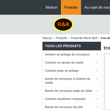
Maison
Produits
Au sujet de nou
Aperçu
Produits
Polyester Mesh Belt
trou d
TOUS LES PRODUITS
tr
ceinture de grillage de convoyeur
Ceinture en spirale de maille
Ceinture plate de grillage
bande de conveyeur à chaînes de
maille
Bande de conveyeur plate de câble
Ceinture équilibrée composée
Bande de conveyeur de plat