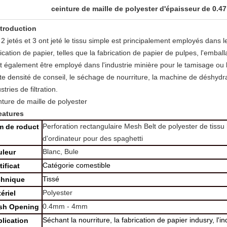
ceinture de maille de polyester d'épaisseur de 0.
ntroduction
2 jetés et 3 ont jeté le tissu simple est principalement employés dans le
ication de papier, telles que la fabrication de papier de pulpes, l'embal
t également être employé dans l'industrie minière pour le tamisage ou 
te densité de conseil, le séchage de nourriture, la machine de déshydra
stries de filtration.
nture de maille de polyester
eatures
Perforation rectangulaire Mesh Belt de polyester de tissu l
m de roduct
d'ordinateur pour des spaghetti
Blanc, Bule
uleur
Catégorie comestible
tificat
Tissé
chnique
Polyester
ériel
0.4mm - 4mm
sh Opening
Séchant la nourriture, la fabrication de papier indusry, l'i
lication