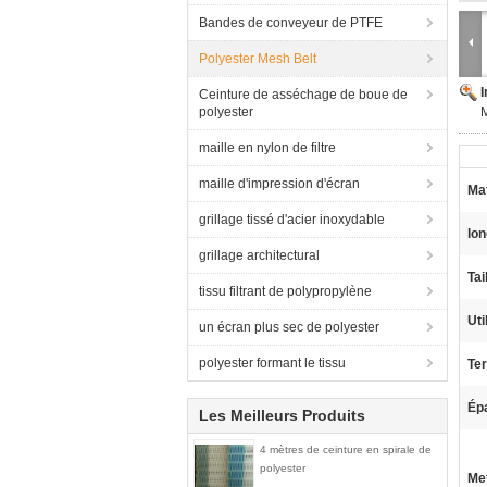
Bandes de conveyeur de PTFE
Polyester Mesh Belt
Ceinture de asséchage de boue de
polyester
M
maille en nylon de filtre
maille d'impression d'écran
Mat
grillage tissé d'acier inoxydable
lon
grillage architectural
Tai
tissu filtrant de polypropylène
Uti
un écran plus sec de polyester
polyester formant le tissu
Ter
Ép
Les Meilleurs Produits
4 mètres de ceinture en spirale de
polyester
Met