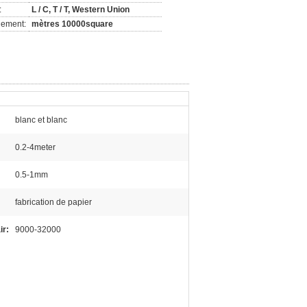
:
L / C, T / T, Western Union
nement:
mètres 10000square
blanc et blanc
0.2-4meter
0.5-1mm
fabrication de papier
ir:
9000-32000