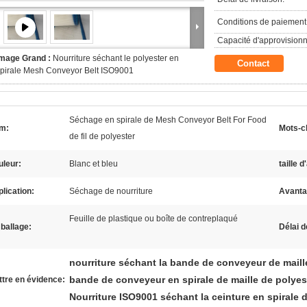
Conditions de paiement
Capacité d'approvision
Image Grand :
Nourriture séchant le polyester en
Contact
pirale Mesh Conveyor Belt ISO9001
Séchage en spirale de Mesh Conveyor Belt For Food
m:
Mots-c
de fil de polyester
uleur:
Blanc et bleu
taille 
lication:
Séchage de nourriture
Avanta
Feuille de plastique ou boîte de contreplaqué
ballage:
Délai d
nourriture séchant la bande de conveyeur de maill
bande de conveyeur en spirale de maille de polyes
tre en évidence:
Nourriture ISO9001 séchant la ceinture en spirale 