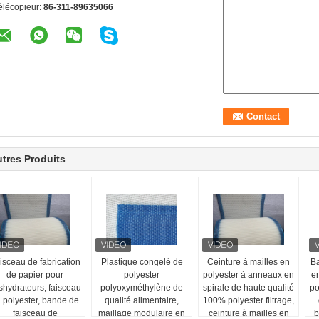
élécopieur:
86-311-89635066
tres Produits
isceau de fabrication
Plastique congelé de
Ceinture à mailles en
Ba
de papier pour
polyester
polyester à anneaux en
en
shydrateurs, faisceau
polyoxyméthylène de
spirale de haute qualité
po
 polyester, bande de
qualité alimentaire,
100% polyester filtrage,
faisceau de
maillage modulaire en
ceinture à mailles en
b