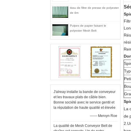
Séc
tissu de filtre de presse de polyester
de 4m
Spi
Filt
Pulpes de papier faisant le
Lon
polyester Mesh Belt
Rés
rési
Remp
Do
Spi
Typ
Pet
Bou
J'alreay installe la bande de conveyeur
Gra
et les travaux plats de câble bien.
Spi
Bonne société avec le service gentil et
la réputation de haute qualité et élevée
La c
—— Mervyn Roe
de p
2.U
La qualité de Mesh Conveyor Belt de
ban