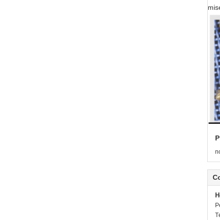
mis
P
n
C
H
P
T