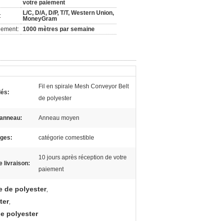
votre paiement
L/C, D/A, D/P, T/T, Western Union,
:
MoneyGram
nement:
1000 mètres par semaine
Fil en spirale Mesh Conveyor Belt
lés:
de polyester
d'anneau:
Anneau moyen
ges:
catégorie comestible
10 jours après réception de votre
e livraison:
paiement
e de polyester
,
ter
,
de polyester