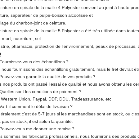
einture en spirale de la maille 4.Polyester convient au joint à haute press
nture, séparateur de pulpe-boisson alcoolisée et
llage du charbon-joint de ceinture.
einture en spirale de la maille 5.Polyester a été très utilisée dans toutes
a mort, nourriture, sel
ustrie, pharmacie, protection de l'environnement, peaux de processus, 
Q
 Fournissez-vous des échantillons ?
 nous fournissons des échantillons gratuitement, mais le fret devrait ê
 Pouvez-vous garantir la qualité de vos produits ?
s nos produits ont passé l'essai de qualité et nous avons obtenu les cer
 Quelles sont les conditions de paiement ?
, Western Union, Paypal, DDP, DDU, Tradeassurance, etc.
Va-t-il comment le délai de livraison ?
éralement c'est de 5-7 jours si les marchandises sont en stock, ou c'e
 pas en stock, il est selon la quantité.
 Pouvez-vous me donner une remise ?
 sommes les fabricants professionnels, nous fournirons des produits de 