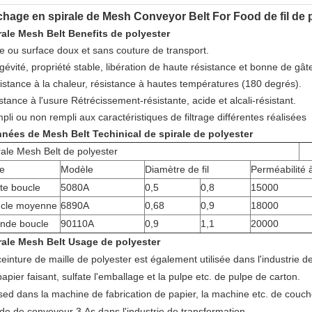
hage en spirale de Mesh Conveyor Belt For Food de fil de 
rale Mesh Belt Benefits de polyester
re ou surface doux et sans couture de transport.
gévité, propriété stable, libération de haute résistance et bonne de gât
istance à la chaleur, résistance à hautes températures (180 degrés).
stance à l'usure Rétrécissement-résistante, acide et alcali-résistant.
li ou non rempli aux caractéristiques de filtrage différentes réalisées
nnées
de Mesh Belt
Techinical de
spirale
de
polyester
rale Mesh Belt de polyester
e
Modèle
Diamètre de fil
Perméabilité à 
ite boucle
5080A
0,5
0,8
15000
cle moyenne
6890A
0,68
0,9
18000
nde boucle
90110A
0,9
1,1
20000
rale Mesh Belt Usage de polyester
einture de maille de polyester est également utilisée dans l'industrie de 
apier faisant, sulfate l'emballage et la pulpe etc. de pulpe de carton.
sed dans la machine de fabrication de papier, la machine etc. de couch
de de conveyeur 3.As dans l'industrie de transformation.