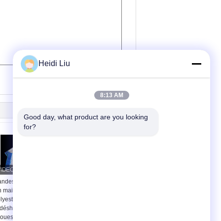
Heidi Liu
(
0
/ 3000)
8:13 AM
Good day, what product are you looking 
for?
ndes transporteuses
Ceinture de séchage à
 maille en spirale en
filtres à filet en
lyester pour tissus de
polyester à filet en
déshydratation des
spirale à un seul
oues utilisés pour le
filament pour l'industrie