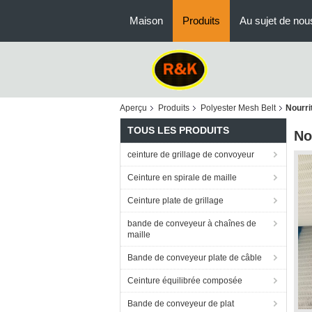
Maison
Produits
Au sujet de nou
Aperçu
Produits
Polyester Mesh Belt
Nourri
TOUS LES PRODUITS
No
ceinture de grillage de convoyeur
Ceinture en spirale de maille
Ceinture plate de grillage
bande de conveyeur à chaînes de
maille
Bande de conveyeur plate de câble
Ceinture équilibrée composée
Bande de conveyeur de plat