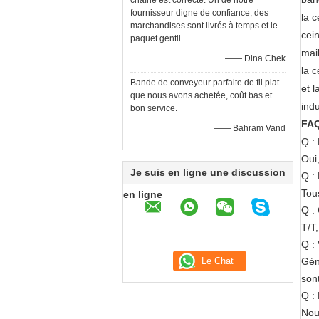
chaîne est correcte. Un de notre
fournisseur digne de confiance, des
la c
marchandises sont livrés à temps et le
cei
paquet gentil.
mai
—— Dina Chek
la c
Bande de conveyeur parfaite de fil plat
et l
que nous avons achetée, coût bas et
ind
bon service.
FA
—— Bahram Vand
Q :
Oui,
Je suis en ligne une discussion
Q :
Tou
en ligne
Q :
T/T
Q : 
Gén
sont
Q :
Nous