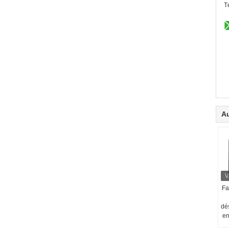
T
Au
Fa
dé
en