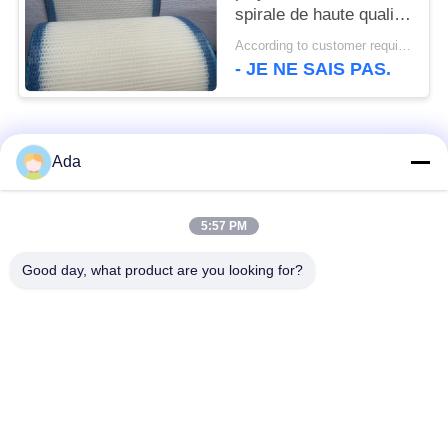
spirale de haute qualité
100% polyester
According to customer requirements MOQ:1 mètre
filtrage, ceinture à
- JE NE SAIS PAS.
mailles en polyester
Catégories populaires
Tous
Ada
ceinture de grillage
Ceinture en spirale de
5:57 PM
de convoyeur
maille
Good day, what product are you looking for?
Ceinture plate de
bande de conveyeur
grillage
à chaînes de maille
Bande de conveyeur
Ceinture équilibrée
plate de câble
composée