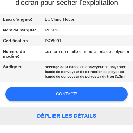
d'écran pour sécher l'exploitation
CONTRÔLE
Lieu d'origine:
La Chine Hebei
DE
QUALITÉ
Nom de marque:
REKING
Certification:
ISO9001
CONTACTEZ-
Numéro de
ceinture de maille d'armure toile de polyester
modèle:
NOUS
Surligner:
,
séchage de la bande de conveyeur de polyester
,
bande de conveyeur de extraction de polyester
NOUVELLES
bande de conveyeur de polyester du trou 3x3mm
CONTACT!
DEMANDEZ
UNE
CITATION
DÉPLIER LES DÉTAILS