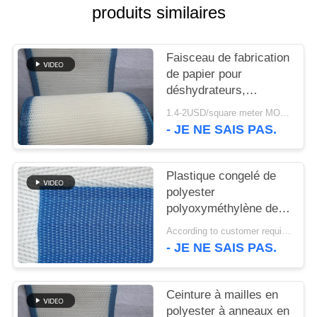
PLAN
produits similaires
DU
SITE
Faisceau de fabrication
de papier pour
déshydrateurs,
PRIVACY
faisceau en polyester,
1.4-2USD/square meter MOQ:meetr 1square
POLICY
bande de faisceau de
- JE NE SAIS PAS.
déshydratation de
pulpe de lavage
Plastique congelé de
polyester
polyoxyméthylène de
qualité alimentaire,
According to customer requirements MOQ:1 mètre
maillage modulaire en
- JE NE SAIS PAS.
spirale, maillage de
convoyeur, maillage à
bande de séchoir à
Ceinture à mailles en
entraînement plat
polyester à anneaux en