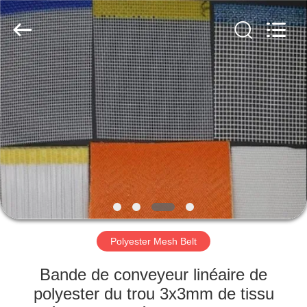
2026
Hebei
Reking
Wire
Mesh
Co.,Ltd.
All
Rights
MAISON
Reserved.
PRODUITS
AU
SUJET
DE
NOUS
Polyester Mesh Belt
VISITE
Bande de conveyeur linéaire de
D'USINE
polyester du trou 3x3mm de tissu