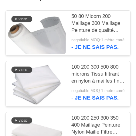
PLAN
DU
50 80 Micorn 200
SITE
Maillage 300 Maillage
Peinture de qualité
alimentaire Filtre en
PRIVACY
negotiable MOQ:1 mètre carré
nylon Maillage tissé
- JE NE SAIS PAS.
POLICY
100 200 300 500 800
microns Tissu filtrant
en nylon à mailles fines
pour lait, jus, infusion à
negotiable MOQ:1 mètre carré
froid, qualité
- JE NE SAIS PAS.
alimentaire, tamis de
séparation
100 200 250 300 350
400 Maillage Peinture
Nylon Maille Filtre