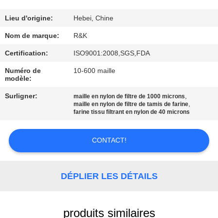
CONTRÔLE
Lieu d'origine:
Hebei, Chine
DE
Nom de marque:
R&K
QUALITÉ
Certification:
ISO9001:2008,SGS,FDA
Numéro de
10-600 maille
modèle:
CONTACTEZ-
NOUS
Surligner:
,
maille en nylon de filtre de 1000 microns
,
maille en nylon de filtre de tamis de farine
farine tissu filtrant en nylon de 40 microns
NOUVELLES
CONTACT!
DEMANDEZ
UNE
DÉPLIER LES DÉTAILS
CITATION
produits similaires