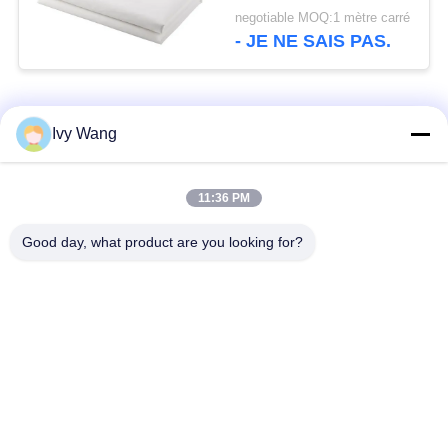
Tissu Filtrant Tissé
negotiable MOQ:1 mètre carré
- JE NE SAIS PAS.
Catégories populaires
Tous
Ivy Wang
ceinture de grillage
Ceinture en spirale de
11:36 PM
de convoyeur
maille
Good day, what product are you looking for?
Ceinture plate de
bande de conveyeur
grillage
à chaînes de maille
Bande de conveyeur
Ceinture équilibrée
plate de câble
composée
Bande de conveyeur
Bandes de conveyeur