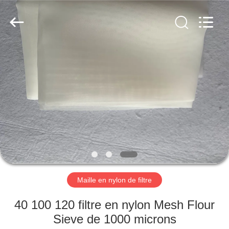
2026
Hebei
Reking
Wire
Mesh
Co.,Ltd.
All
Rights
MAISON
Reserved.
PRODUITS
AU
SUJET
DE
NOUS
Maille en nylon de filtre
VISITE
40 100 120 filtre en nylon Mesh Flour
D'USINE
Sieve de 1000 microns