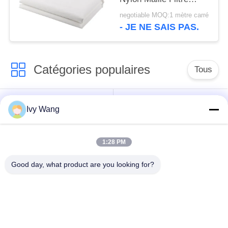
Tissu Filtrant Tissé
negotiable MOQ:1 mètre carré
- JE NE SAIS PAS.
Catégories populaires
Tous
ceinture de grillage
Ceinture en spirale de
Ivy Wang
de convoyeur
maille
1:28 PM
Ceinture plate de
bande de conveyeur
grillage
à chaînes de maille
Good day, what product are you looking for?
Bande de conveyeur
Ceinture équilibrée
plate de câble
composée