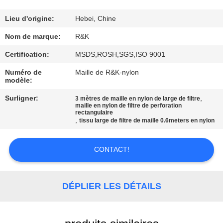
CONTRÔLE
Lieu d'origine:
Hebei, Chine
DE
Nom de marque:
R&K
QUALITÉ
Certification:
MSDS,ROSH,SGS,ISO 9001
Numéro de
Maille de R&K-nylon
modèle:
CONTACTEZ-
NOUS
Surligner:
,
3 mètres de maille en nylon de large de filtre
maille en nylon de filtre de perforation
rectangulaire
,
tissu large de filtre de maille 0.6meters en nylon
NOUVELLES
CONTACT!
DEMANDEZ
UNE
DÉPLIER LES DÉTAILS
CITATION