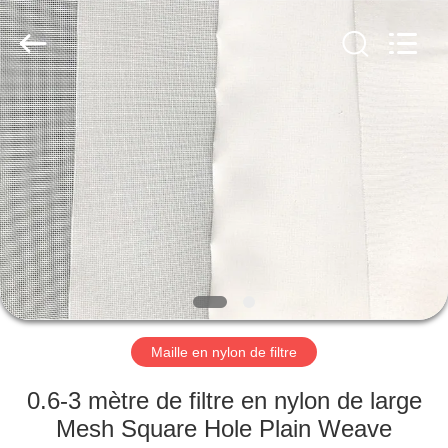
2026
Hebei
Reking
Wire
Mesh
Co.,Ltd.
All
Rights
MAISON
Reserved.
PRODUITS
AU
SUJET
DE
NOUS
Maille en nylon de filtre
VISITE
0.6-3 mètre de filtre en nylon de large
D'USINE
Mesh Square Hole Plain Weave