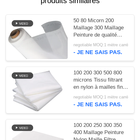
produits similaires
PLAN
DU
50 80 Micorn 200
SITE
Maillage 300 Maillage
Peinture de qualité
PRIVACY
alimentaire Filtre en
negotiable MOQ:1 mètre carré
nylon Maillage tissé
POLICY
- JE NE SAIS PAS.
100 200 300 500 800
microns Tissu filtrant
en nylon à mailles fines
pour lait, jus, infusion à
negotiable MOQ:1 mètre carré
froid, qualité
- JE NE SAIS PAS.
alimentaire, tamis de
séparation
100 200 250 300 350
400 Maillage Peinture
Nylon Maille Filtre