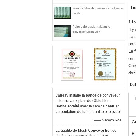
Ti
tissu de filtre de presse de polyester
de 4m
1.I
Pulpes de papier faisant le
Il y
polyester Mesh Belt
Le 
pap
Le 
en 
Cein
dans
Dat
J'alreay installe la bande de conveyeur
et les travaux plats de câble bien.
Bonne société avec le service gentil et
la réputation de haute qualité et élevée
—— Mervyn Roe
G
La qualité de Mesh Conveyor Belt de
B