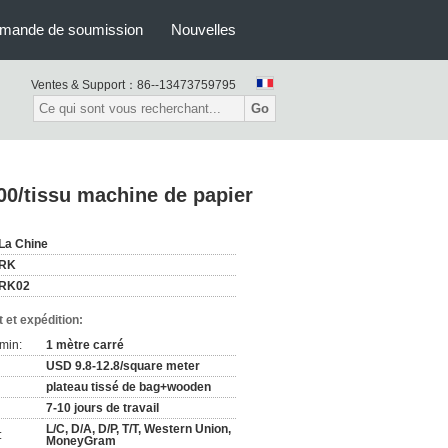
mande de soumission
Nouvelles
Ventes & Support：
86--13473759795
Go
00/tissu machine de papier
La Chine
RK
RK02
 et expédition:
min:
1 mètre carré
USD 9.8-12.8/square meter
plateau tissé de bag+wooden
7-10 jours de travail
L/C, D/A, D/P, T/T, Western Union,
:
MoneyGram