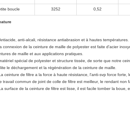
tite boucle
3252
0,52
eature
Antiacide, anti-alcali, résistance antiabrasion et à hautes températures.
la connexion de la ceinture de maille de polyester est faite d'acier inox
ntures de maille et aux applications pratiques.
matériel spécial de polyester et structure tissée, de sorte que notre ceint
ilite le déchargement et la régénération de la ceinture de maille.
La ceinture de filtre a la force à haute résistance, l'anti-svp force forte, 
le travail commun de joint de colle de filtre est meilleur, le rendant non 
La surface de la ceinture de filtre est lisse, il est facile tomber la boue, et 