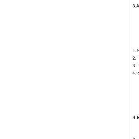
3.A
1. 
S
2. 
3. 
4. 
4. 