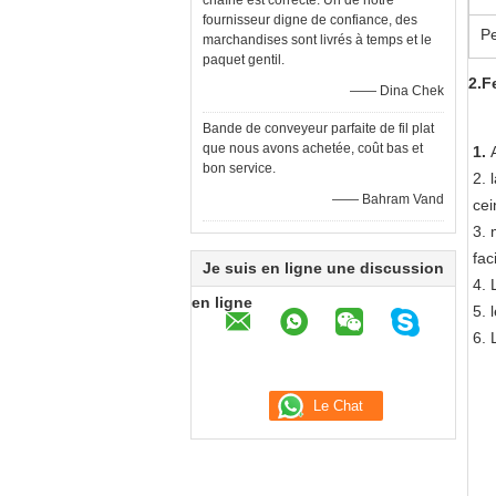
chaîne est correcte. Un de notre
fournisseur digne de confiance, des
Pe
marchandises sont livrés à temps et le
paquet gentil.
2.F
—— Dina Chek
Bande de conveyeur parfaite de fil plat
que nous avons achetée, coût bas et
1. 
bon service.
2. 
—— Bahram Vand
cei
3. 
fac
Je suis en ligne une discussion
4. 
en ligne
5. 
6. 