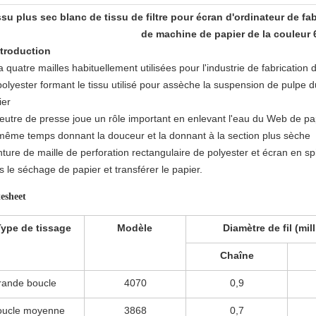
ssu plus sec blanc de tissu de filtre pour écran d'ordinateur de fa
de machine de papier de la couleur
ntroduction
 a quatre mailles habituellement utilisées pour l'industrie de fabrication 
polyester formant le tissu utilisé pour assèche la suspension de pulpe
ier
feutre de presse joue un rôle important en enlevant l'eau du Web de pap
même temps donnant la douceur et la donnant à la section plus sèche
ture de maille de perforation rectangulaire de polyester et écran en sp
 le séchage de papier et transférer le papier.
esheet
Type de tissage
Modèle
Diamètre de fil (mil
Chaîne
rande boucle
4070
0,9
oucle moyenne
3868
0,7