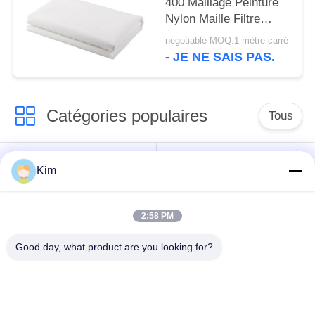
400 Maillage Peinture
Nylon Maille Filtre
Tissu Filtrant Tissé
negotiable MOQ:1 mètre carré
- JE NE SAIS PAS.
Catégories populaires
Tous
ceinture de grillage
Ceinture en spirale de
Kim
de convoyeur
maille
2:58 PM
Ceinture plate de
bande de conveyeur
grillage
à chaînes de maille
Good day, what product are you looking for?
Bande de conveyeur
Ceinture équilibrée
plate de câble
composée