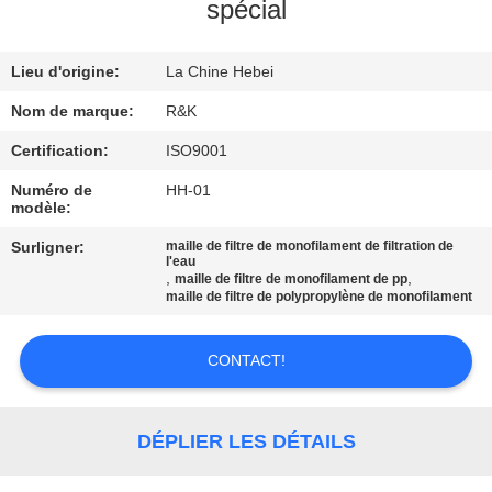
spécial
CONTRÔLE
Lieu d'origine:
La Chine Hebei
DE
QUALITÉ
Nom de marque:
R&K
Certification:
ISO9001
CONTACTEZ-
Numéro de
HH-01
modèle:
NOUS
Surligner:
maille de filtre de monofilament de filtration de
l'eau
,
,
maille de filtre de monofilament de pp
NOUVELLES
maille de filtre de polypropylène de monofilament
DEMANDEZ
CONTACT!
UNE
CITATION
DÉPLIER LES DÉTAILS