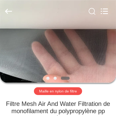
2026
Hebei
Reking
Wire
Mesh
Co.,Ltd.
All
Rights
MAISON
Reserved.
PRODUITS
AU
SUJET
DE
NOUS
Maille en nylon de filtre
VISITE
Filtre Mesh Air And Water Filtration de
D'USINE
monofilament du polypropylène pp