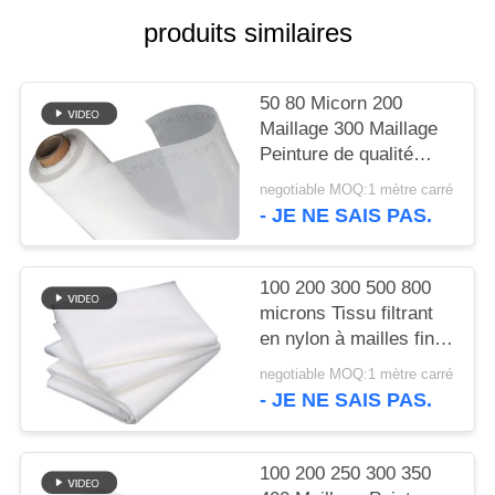
PLAN
produits similaires
DU
SITE
50 80 Micorn 200
Maillage 300 Maillage
PRIVACY
Peinture de qualité
alimentaire Filtre en
POLICY
negotiable MOQ:1 mètre carré
nylon Maillage tissé
- JE NE SAIS PAS.
100 200 300 500 800
microns Tissu filtrant
en nylon à mailles fines
pour lait, jus, infusion à
negotiable MOQ:1 mètre carré
froid, qualité
- JE NE SAIS PAS.
alimentaire, tamis de
séparation
100 200 250 300 350