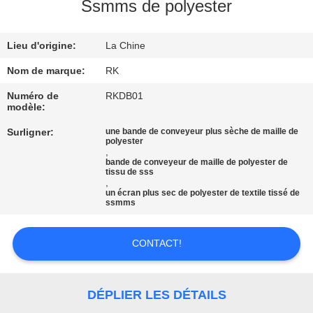
Ssmms de polyester
CONTRÔLE
Lieu d'origine:
La Chine
DE
QUALITÉ
Nom de marque:
RK
Numéro de
RKDB01
modèle:
CONTACTEZ-
Surligner:
une bande de conveyeur plus sèche de maille de
NOUS
polyester
,
bande de conveyeur de maille de polyester de
tissu de sss
NOUVELLES
,
un écran plus sec de polyester de textile tissé de
ssmms
DEMANDEZ
CONTACT!
UNE
CITATION
DÉPLIER LES DÉTAILS