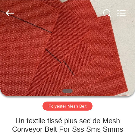
2026
Hebei
Reking
Wire
Mesh
Co.,Ltd.
All
Rights
MAISON
Reserved.
PRODUITS
AU
SUJET
DE
NOUS
Polyester Mesh Belt
VISITE
Un textile tissé plus sec de Mesh
D'USINE
Conveyor Belt For Sss Sms Smms