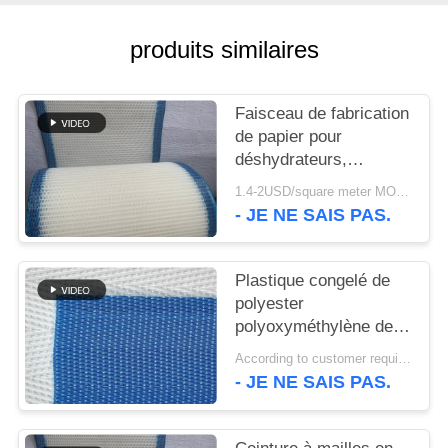
PLAN
DU
produits similaires
SITE
Faisceau de fabrication
PRIVACY
de papier pour
déshydrateurs,
POLICY
faisceau en polyester,
1.4-2USD/square meter MOQ:meetr 1square
bande de faisceau de
- JE NE SAIS PAS.
déshydratation de
pulpe de lavage
Plastique congelé de
polyester
polyoxyméthylène de
qualité alimentaire,
According to customer requirements MOQ:1 mètre
maillage modulaire en
- JE NE SAIS PAS.
spirale, maillage de
convoyeur, maillage à
bande de séchoir à