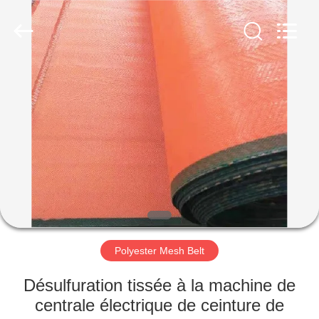
2026
Hebei
Reking
Wire
Mesh
Co.,Ltd.
All
Rights
MAISON
Reserved.
PRODUITS
AU
SUJET
DE
NOUS
Polyester Mesh Belt
VISITE
Désulfuration tissée à la machine de
D'USINE
centrale électrique de ceinture de