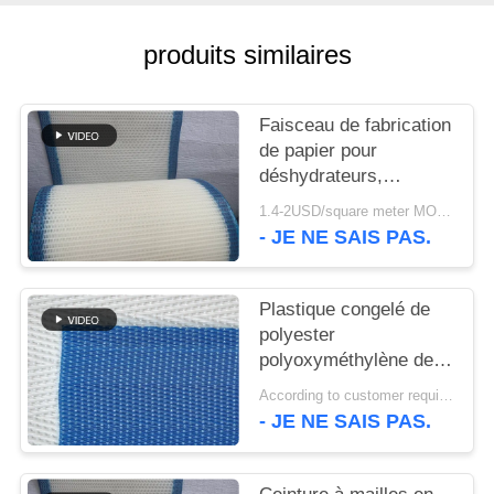
PLAN
DU
produits similaires
SITE
Faisceau de fabrication
PRIVACY
de papier pour
déshydrateurs,
POLICY
faisceau en polyester,
1.4-2USD/square meter MOQ:meetr 1square
bande de faisceau de
- JE NE SAIS PAS.
déshydratation de
pulpe de lavage
Plastique congelé de
polyester
polyoxyméthylène de
qualité alimentaire,
According to customer requirements MOQ:1 mètre
maillage modulaire en
- JE NE SAIS PAS.
spirale, maillage de
convoyeur, maillage à
bande de séchoir à