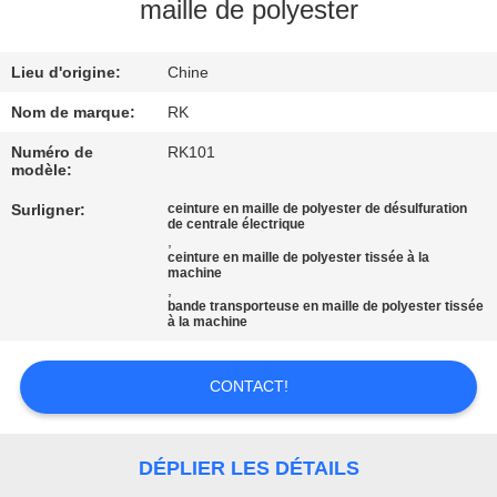
maille de polyester
CONTRÔLE
Lieu d'origine:
Chine
DE
QUALITÉ
Nom de marque:
RK
Numéro de
RK101
modèle:
CONTACTEZ-
Surligner:
ceinture en maille de polyester de désulfuration
NOUS
de centrale électrique
,
ceinture en maille de polyester tissée à la
machine
NOUVELLES
,
bande transporteuse en maille de polyester tissée
à la machine
DEMANDEZ
CONTACT!
UNE
CITATION
DÉPLIER LES DÉTAILS