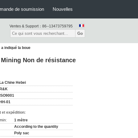
mande de soumission
Nouvelles
Ventes & Support：
86--13473759795
Go
a indiqué la boue
 Mining Non de résistance
La Chine Hebei
R&K
ISO9001
HH-01
 et expédition:
min:
1 mètre
According to the quantity
Poly sac