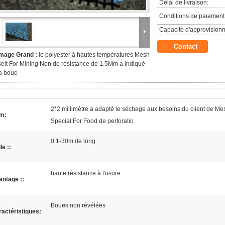
Délai de livraison:
Conditions de paiement
Capacité d'approvision
Contact
Image Grand :
le polyester à hautes températures Mesh
elt For Mining Non de résistance de 1.5Mm a indiqué
a boue
2*2 millimètre a adapté le séchage aux besoins du client de Me
m:
Special For Food de perforatio
0.1-30m de long
le ::
haute résistance à l'usure
ntage ::
Boues non révélées
actéristiques: