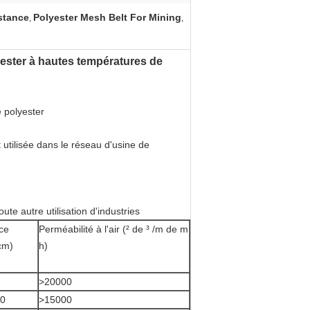
stance
Polyester Mesh Belt For Mining
,
,
yester à hautes températures de
e polyester
 utilisée dans le réseau d'usine de
ute autre utilisation d'industries
ce
Perméabilité à l'air (² de ³ /m de m
cm)
h)
>20000
0
>15000