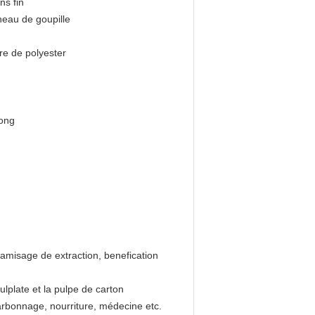
ns fin
nneau de goupille
re de polyester
long
- tamisage de extraction, benefication
ulplate et la pulpe de carton
charbonnage, nourriture, médecine etc.