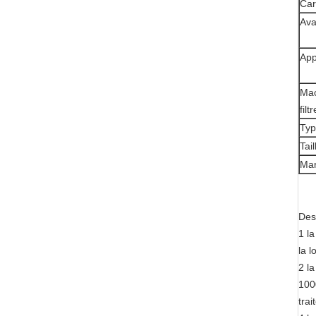
Car
Ava
App
Mac
filtr
Typ
Tail
Mar
Des
1 la
la l
2 l
100
trai