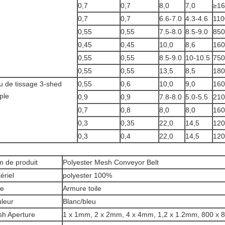
0,7
0,7
8,0
7,0
≥16
0,7
0,7
6.6-7.0
4.3-4.6
110
0,55
0,55
7.5-8.0
8.5-9.0
850
0,45
0,45
10,0
8,6
160
0,55
0,55
8.5-9.0
10-10.5
750
0,55
0,55
13,5
8,5
180
su de tissage 3-shed
0,55
0,6
10,0
9,0
160
ple
0,9
0,9
7.8-8.0
5.0-5.5
210
0,7
0,8
8,0
8,0
160
0,3
0,35
22,0
14,5
120
0,3
0,4
22,0
14,5
120
 de produit
Polyester Mesh Conveyor Belt
ériel
polyester 100%
pe
Armure toile
leur
Blanc/bleu
h Aperture
1 x 1mm, 2 x 2mm, 4 x 4mm, 1,2 x 1.2mm, 800 x 8