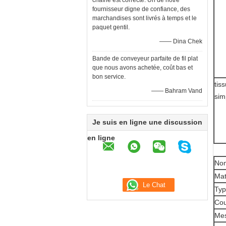
chaîne est correcte. Un de notre
fournisseur digne de confiance, des
marchandises sont livrés à temps et le
paquet gentil.
—— Dina Chek
Bande de conveyeur parfaite de fil plat
que nous avons achetée, coût bas et
bon service.
tis
—— Bahram Vand
sim
Je suis en ligne une discussion
en ligne
Nom
Mat
Ty
Cou
Mes