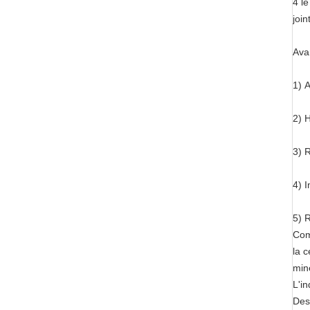
4 le
join
Ava
1)
A
2)
H
3)
R
4)
I
5)
R
Com
la c
min
L'in
Dess