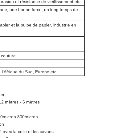
rasion et résistance de vieillissement etc.
plane, une bonne force, un long temps de
apier et la pulpe de papier, industrie en
e couture
 l'Afrique du Sud, Europe etc.
ter
0,2 mètres - 6 mètres
700micron 800micron
on
é avec la colle et les cavans