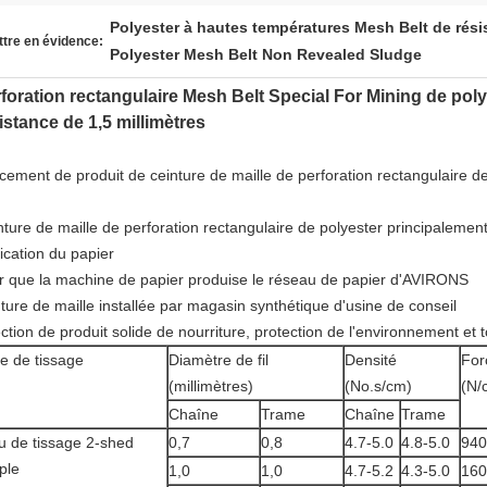
Polyester à hautes températures Mesh Belt de rési
tre en évidence:
Polyester Mesh Belt Non Revealed Sludge
foration rectangulaire Mesh Belt Special For Mining de pol
istance de 1,5 millimètres
cement de produit de ceinture de maille de perforation rectangulaire d
nture de maille de perforation rectangulaire de polyester principalement
ication du papier
r que la machine de papier produise le réseau de papier d'AVIRONS
nture de maille installée par magasin synthétique d'usine de conseil
ction de produit solide de nourriture, protection de l'environnement et to
e de tissage
Diamètre de fil
Densité
For
(millimètres)
(No.s/cm)
(N/
Chaîne
Trame
Chaîne
Trame
su de tissage 2-shed
0,7
0,8
4.7-5.0
4.8-5.0
940
ple
1,0
1,0
4.7-5.2
4.3-5.0
160