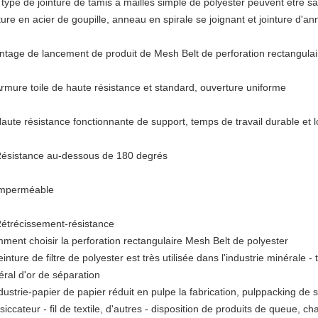
 type de jointure de tamis à mailles simple de polyester peuvent être sa
ture en acier de goupille, anneau en spirale se joignant et jointure d'a
ntage de lancement de produit de Mesh Belt de perforation rectangulai
rmure toile de haute résistance et standard, ouverture uniforme
aute résistance fonctionnante de support, temps de travail durable et 
ésistance au-dessous de 180 degrés
mperméable
étrécissement-résistance
ment choisir la perforation rectangulaire Mesh Belt de polyester
einture de filtre de polyester est très utilisée dans l'industrie minérale 
éral d'or de séparation
dustrie-papier de papier réduit en pulpe la fabrication, pulppacking de s
iccateur - fil de textile, d'autres - disposition de produits de queue, 