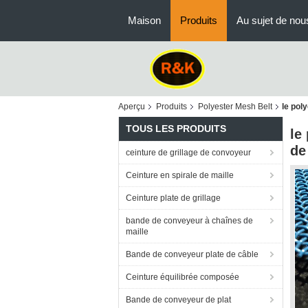
Maison
Produits
Au sujet de nou
Aperçu
Produits
Polyester Mesh Belt
le pol
TOUS LES PRODUITS
le
de
ceinture de grillage de convoyeur
Ceinture en spirale de maille
Ceinture plate de grillage
bande de conveyeur à chaînes de
maille
Bande de conveyeur plate de câble
Ceinture équilibrée composée
Bande de conveyeur de plat