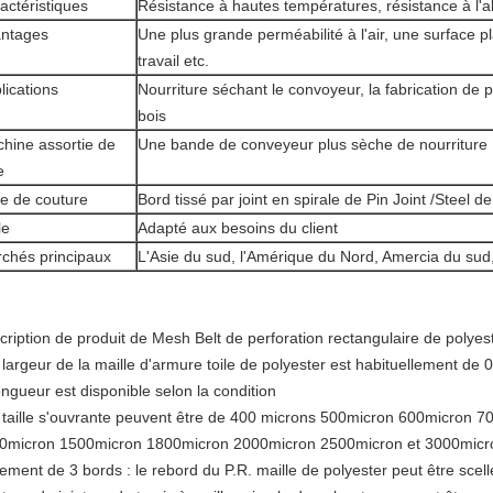
actéristiques
Résistance à hautes températures, résistance à l'ab
ntages
Une plus grande perméabilité à l'air, une surface 
travail etc.
lications
Nourriture séchant le convoyeur, la fabrication de p
bois
hine assortie de
Une bande de conveyeur plus sèche de nourriture
e
e de couture
Bord tissé par joint en spirale de Pin Joint /Steel d
le
Adapté aux besoins du client
chés principaux
L'Asie du sud, l'Amérique du Nord, Amercia du sud,
cription de produit de Mesh Belt de perforation rectangulaire de polyes
 largeur de la maille d'armure toile de polyester est habituellement de 
ongueur est disponible selon la condition
a taille s'ouvrante peuvent être de 400 microns 500micron 600micron 
0micron 1500micron 1800micron 2000micron 2500micron et 3000micr
tement de 3 bords : le rebord du P.R. maille de polyester peut être scell