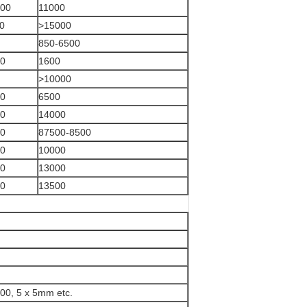
00
11000
0
>15000
850-6500
0
1600
>10000
0
6500
0
14000
0
87500-8500
0
10000
0
13000
0
13500
00, 5 x 5mm etc.