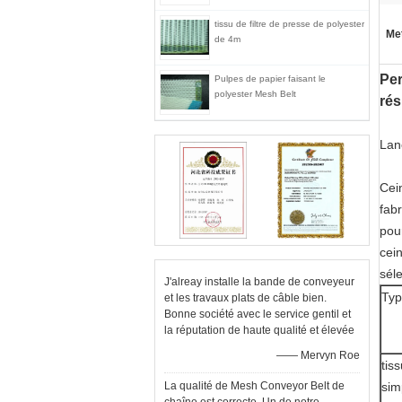
tissu de filtre de presse de polyester
Met
de 4m
Per
Pulpes de papier faisant le
polyester Mesh Belt
rés
Lan
Cei
fabr
pou
cei
séle
J'alreay installe la bande de conveyeur
Typ
et les travaux plats de câble bien.
Bonne société avec le service gentil et
la réputation de haute qualité et élevée
—— Mervyn Roe
tis
La qualité de Mesh Conveyor Belt de
sim