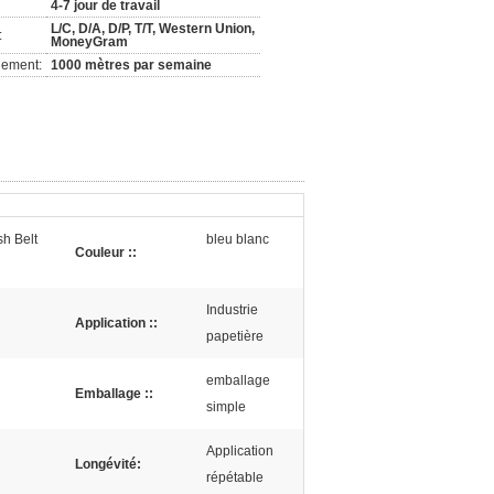
4-7 jour de travail
L/C, D/A, D/P, T/T, Western Union,
:
MoneyGram
nement:
1000 mètres par semaine
sh Belt
bleu blanc
Couleur ::
Industrie
Application ::
papetière
emballage
Emballage ::
simple
Application
Longévité:
répétable