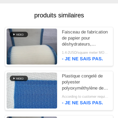
PLAN
DU
produits similaires
SITE
Faisceau de fabrication
PRIVACY
de papier pour
POLICY
déshydrateurs,
faisceau en polyester,
1.4-2USD/square meter MOQ:meetr 1square
bande de faisceau de
- JE NE SAIS PAS.
déshydratation de
pulpe de lavage
Plastique congelé de
polyester
polyoxyméthylène de
qualité alimentaire,
According to customer requirements MOQ:1 mètre
maillage modulaire en
- JE NE SAIS PAS.
spirale, maillage de
convoyeur, maillage à