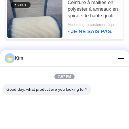
bande de séchoir à
Ceinture à mailles en
entraînement plat
polyester à anneaux en
spirale de haute qualité
100% polyester
According to customer requirements MOQ:1 mètre
filtrage, ceinture à
- JE NE SAIS PAS.
mailles en polyester
Catégories populaires
Tous
Kim
ceinture de grillage
Ceinture en spirale de
7:07 PM
de convoyeur
maille
Good day, what product are you looking for?
Ceinture plate de
bande de conveyeur
grillage
à chaînes de maille
Bande de conveyeur
Ceinture équilibrée