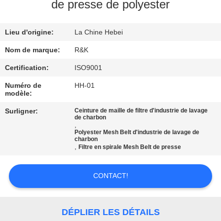
de presse de polyester
CONTRÔLE
Lieu d'origine:
La Chine Hebei
DE
QUALITÉ
Nom de marque:
R&K
Certification:
ISO9001
CONTACTEZ-
Numéro de
HH-01
modèle:
NOUS
Surligner:
Ceinture de maille de filtre d'industrie de lavage
de charbon
,
NOUVELLES
Polyester Mesh Belt d'industrie de lavage de
charbon
,
Filtre en spirale Mesh Belt de presse
DEMANDEZ
UNE
CONTACT!
CITATION
DÉPLIER LES DÉTAILS