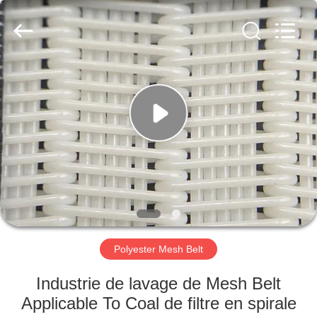
2026
Hebei
Reking
Wire
Mesh
Co.,Ltd.
All
Rights
MAISON
Reserved.
PRODUITS
AU
SUJET
DE
NOUS
Polyester Mesh Belt
VISITE
Industrie de lavage de Mesh Belt
D'USINE
Applicable To Coal de filtre en spirale