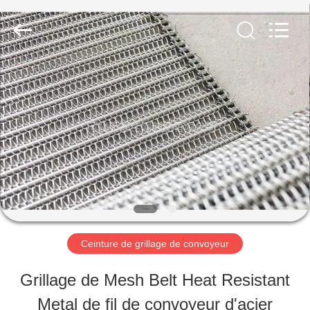
2026
Hebei
Reking
Wire
Mesh
Co.,Ltd.
MAISON
All
Rights
Reserved.
PRODUITS
AU
SUJET
DE
Ceinture de grillage de convoyeur
NOUS
Grillage de Mesh Belt Heat Resistant
Metal de fil de convoyeur d'acier