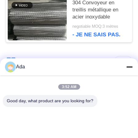
304 Convoyeur en
treillis métallique en
acier inoxydable
negotiable MOQ:3 mètres
- JE NE SAIS PAS.
Catégories populaires
Tous
Ada
ceinture de grillage
Ceinture en spirale de
3:52 AM
de convoyeur
maille
Good day, what product are you looking for?
Ceinture plate de
bande de conveyeur
grillage
à chaînes de maille
Bande de conveyeur
Ceinture équilibrée