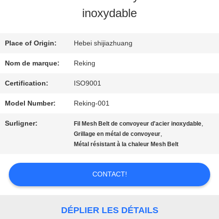
VISITE
inoxydable
D'USINE
Place of Origin:
Hebei shijiazhuang
CONTRÔLE
Nom de marque:
Reking
DE
Certification:
ISO9001
QUALITÉ
Model Number:
Reking-001
Surligner:
,
Fil Mesh Belt de convoyeur d'acier inoxydable
,
Grillage en métal de convoyeur
CONTACTEZ-
Métal résistant à la chaleur Mesh Belt
NOUS
CONTACT!
NOUVELLES
DÉPLIER LES DÉTAILS