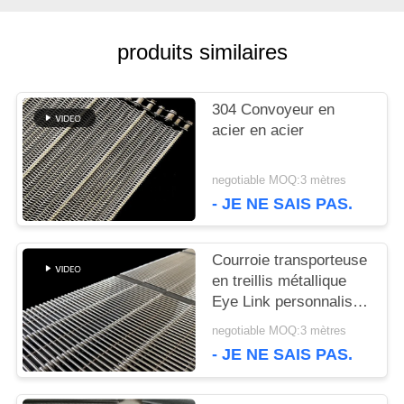
DEMANDEZ
produits similaires
UNE
CITATION
304 Convoyeur en
acier en acier
PLAN
negotiable MOQ:3 mètres
DU
- JE NE SAIS PAS.
SITE
Courroie transporteuse
en treillis métallique
Eye Link personnalisée
PRIVACY
et durable, de qualité
negotiable MOQ:3 mètres
POLICY
alimentaire
- JE NE SAIS PAS.