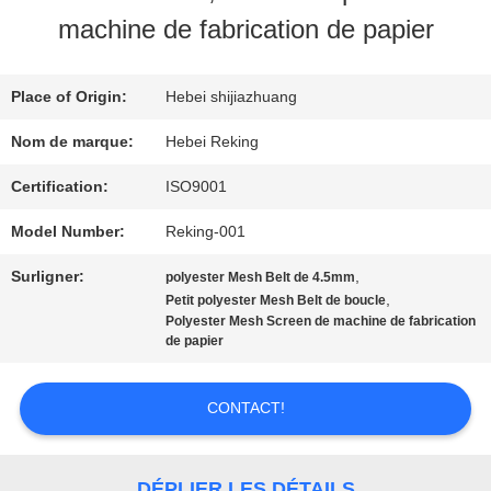
VISITE
machine de fabrication de papier
D'USINE
Place of Origin:
Hebei shijiazhuang
CONTRÔLE
Nom de marque:
Hebei Reking
DE
Certification:
ISO9001
QUALITÉ
Model Number:
Reking-001
Surligner:
,
polyester Mesh Belt de 4.5mm
,
Petit polyester Mesh Belt de boucle
CONTACTEZ-
Polyester Mesh Screen de machine de fabrication
de papier
NOUS
CONTACT!
NOUVELLES
DÉPLIER LES DÉTAILS