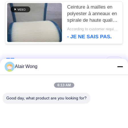
bande de séchoir à
Ceinture à mailles en
entraînement plat
polyester à anneaux en
spirale de haute qualité
100% polyester
According to customer requirements MOQ:1 mètre
filtrage, ceinture à
- JE NE SAIS PAS.
mailles en polyester
Catégories populaires
Tous
Alair Wong
ceinture de grillage
Ceinture en spirale de
6:13 AM
de convoyeur
maille
Good day, what product are you looking for?
Ceinture plate de
bande de conveyeur
grillage
à chaînes de maille