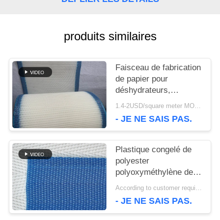
DEMANDEZ
UNE
produits similaires
CITATION
Faisceau de fabrication
de papier pour
PLAN
déshydrateurs,
faisceau en polyester,
1.4-2USD/square meter MOQ:meetr 1square
DU
bande de faisceau de
- JE NE SAIS PAS.
déshydratation de
SITE
pulpe de lavage
Plastique congelé de
polyester
PRIVACY
polyoxyméthylène de
qualité alimentaire,
POLICY
According to customer requirements MOQ:1 mètre
maillage modulaire en
- JE NE SAIS PAS.
spirale, maillage de
convoyeur, maillage à