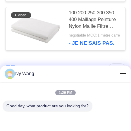
séparation
100 200 250 300 350
400 Maillage Peinture
Nylon Maille Filtre
Tissu Filtrant Tissé
negotiable MOQ:1 mètre carré
- JE NE SAIS PAS.
Catégories populaires
Tous
Ivy Wang
ceinture de grillage
Ceinture en spirale de
1:29 PM
de convoyeur
maille
Good day, what product are you looking for?
Ceinture plate de
bande de conveyeur
grillage
à chaînes de maille