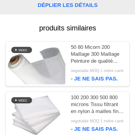
DÉPLIER LES DÉTAILS
DEMANDEZ
UNE
produits similaires
CITATION
50 80 Micorn 200
PLAN
Maillage 300 Maillage
Peinture de qualité
DU
alimentaire Filtre en
negotiable MOQ:1 mètre carré
nylon Maillage tissé
- JE NE SAIS PAS.
SITE
100 200 300 500 800
PRIVACY
microns Tissu filtrant
en nylon à mailles fines
POLICY
pour lait, jus, infusion à
negotiable MOQ:1 mètre carré
froid, qualité
- JE NE SAIS PAS.
alimentaire, tamis de