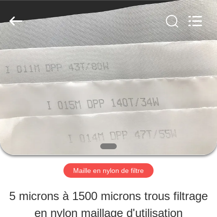
2026
Hebei
Reking
Wire
Mesh
Co.,Ltd.
MAISON
All
Rights
Reserved.
PRODUITS
AU
SUJET
DE
Maille en nylon de filtre
NOUS
5 microns à 1500 microns trous filtrage
en nylon maillage d'utilisation