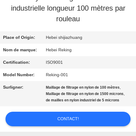
VISITE
industrielle longueur 100 mètres par
D'USINE
rouleau
CONTRÔLE
Place of Origin:
Hebei shijiazhuang
DE
Nom de marque:
Hebei Reking
QUALITÉ
Certification:
ISO9001
Model Number:
Reking-001
CONTACTEZ-
Surligner:
,
Maillage de filtrage en nylon de 100 mètres
,
Maillage de filtrage en nylon de 1500 microns
NOUS
de mailles en nylon industriel de 5 microns
CONTACT!
NOUVELLES