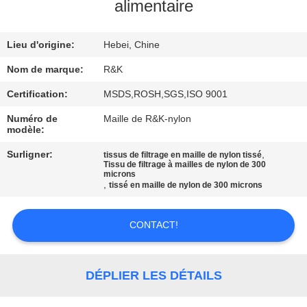
alimentaire
CONTRÔLE
Lieu d'origine:
Hebei, Chine
DE
QUALITÉ
Nom de marque:
R&K
Certification:
MSDS,ROSH,SGS,ISO 9001
CONTACTEZ-
Numéro de
Maille de R&K-nylon
modèle:
NOUS
Surligner:
,
tissus de filtrage en maille de nylon tissé
Tissu de filtrage à mailles de nylon de 300
microns
NOUVELLES
,
tissé en maille de nylon de 300 microns
DEMANDEZ
CONTACT!
UNE
CITATION
DÉPLIER LES DÉTAILS