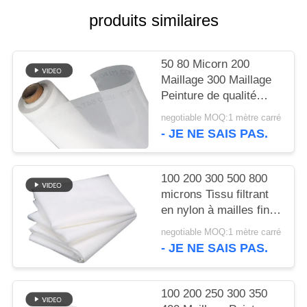
PLAN
produits similaires
DU
SITE
50 80 Micorn 200
Maillage 300 Maillage
PRIVACY
Peinture de qualité
alimentaire Filtre en
POLICY
negotiable MOQ:1 mètre carré
nylon Maillage tissé
- JE NE SAIS PAS.
100 200 300 500 800
microns Tissu filtrant
en nylon à mailles fines
pour lait, jus, infusion à
negotiable MOQ:1 mètre carré
froid, qualité
- JE NE SAIS PAS.
alimentaire, tamis de
séparation
100 200 250 300 350