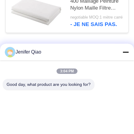
400 Maillage Peinture
Nylon Maille Filtre
Tissu Filtrant Tissé
negotiable MOQ:1 mètre carré
- JE NE SAIS PAS.
Catégories populaires
Tous
Jenifer Qiao
ceinture de grillage
Ceinture en spirale de
3:04 PM
de convoyeur
maille
Good day, what product are you looking for?
Ceinture plate de
bande de conveyeur
grillage
à chaînes de maille
Bande de conveyeur
Ceinture équilibrée
plate de câble
composée