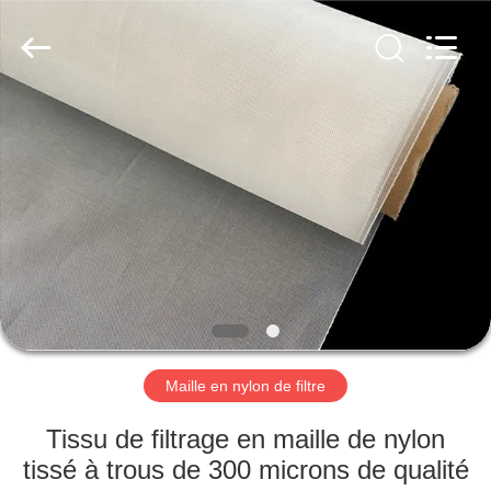
2026
Hebei
Reking
Wire
Mesh
Co.,Ltd.
All
Rights
MAISON
Reserved.
PRODUITS
AU
SUJET
DE
NOUS
Maille en nylon de filtre
VISITE
Tissu de filtrage en maille de nylon
D'USINE
tissé à trous de 300 microns de qualité