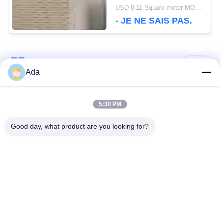
latéral de 45 mm avec
USD 8-11 Square meter MOQ:1 mètre
les deux bords
- JE NE SAIS PAS.
Catégories populaires
Tous
Ada
ceinture de grillage
Ceinture en spirale de
5:30 PM
de convoyeur
maille
Good day, what product are you looking for?
Ceinture plate de
bande de conveyeur
grillage
à chaînes de maille
Bande de conveyeur
Ceinture équilibrée
plate de câble
composée