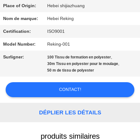
VISITE
Place of Origin:
Hebei shijiazhuang
D'USINE
Nom de marque:
Hebei Reking
Certification:
ISO9001
CONTRÔLE
Model Number:
Reking-001
DE
Surligner:
,
100 Tissu de formation en polyester
,
QUALITÉ
30m Tissu en polyester pour le moulage
50 m de tissu de polyester
CONTACTEZ-
CONTACT!
NOUS
DÉPLIER LES DÉTAILS
NOUVELLES
produits similaires