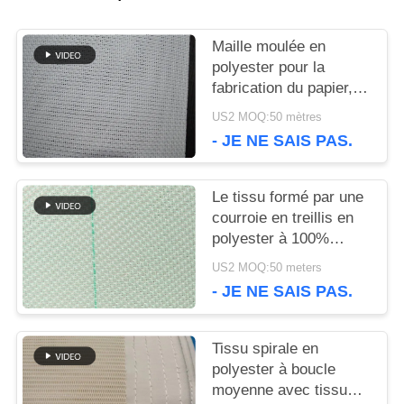
DEMANDEZ
Maille moulée en
UNE
polyester pour la
fabrication du papier,
CITATION
maille moulée
US2 MOQ:50 mètres
simple/double/triple
- JE NE SAIS PAS.
PLAN
Le tissu formé par une
DU
courroie en treillis en
SITE
polyester à 100%
convient aux machines
US2 MOQ:50 meters
à papier à grande
- JE NE SAIS PAS.
vitesse.
PRIVACY
POLICY
Tissu spirale en
polyester à boucle
moyenne avec tissu