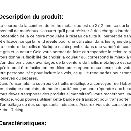
Description du produit:
La courbe de la ceinture de treillis métallique est de 27,2 mm, ce qui la
éventail de matériaux.s'assurer qu'il peut résister à des charges lourde
conception de la ceinture modulaire à réseau de fuite lui permet de tra
et efficace, ce qui la rend idéale pour une utilisation dans les lignes de
La ceinture de treillis métallique est disponible dans une variété de coul
le gris et la nature.Cela vous permet de faire correspondre la ceinture 
vous donne la flexibilité de choisir la couleur qui correspond le mieux à
L'un des principaux avantages de la ceinture de treillis métallique est s
qu'elle peut être facilement modifiée pour répondre aux besoins de votr
être personnalisée pour inclure les vols, ce qui le rend parfait pour tra
soulevés ou séparés.
Dans l'ensemble, la courroie de treillis métallique à convoyeur de Heb
en plastique modulaire de haute qualité conçue pour répondre aux besoin
vous devez transporter des produits alimentairesSi vous recherchez une
efficace, vous pouvez utiliser cette bande de transport pour transporte
d'emballage ou des composants industriels.Assurez-vous de considérer la
Hebei Reking.
Caractéristiques: