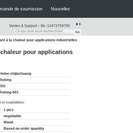
mande de soumission
Nouvelles
Ventes & Support：
86--13473759795
Go
nt à la chaleur pour applications industrielles
 chaleur pour applications
Hebei shijiazhuang
Reking
ISO
Reking-001
 et expédition:
:
1 pics
negotiable
Wood
Based on order quantity