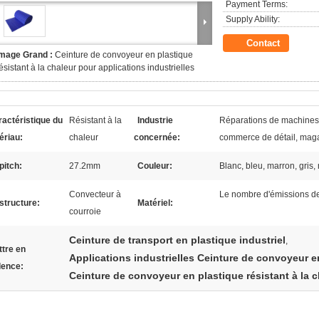
Payment Terms:
Supply Ability:
Contact
Image Grand :
Ceinture de convoyeur en plastique
ésistant à la chaleur pour applications industrielles
actéristique du
Résistant à la
Industrie
Réparations de machines, 
ériau:
chaleur
concernée:
commerce de détail, mag
pitch:
27.2mm
Couleur:
Blanc, bleu, marron, gris, 
Convecteur à
Le nombre d'émissions de 
structure:
Matériel:
courroie
Ceinture de transport en plastique industriel
,
tre en
Applications industrielles Ceinture de convoyeur e
dence:
Ceinture de convoyeur en plastique résistant à la c