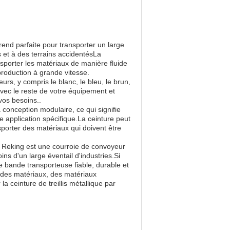
 rend parfaite pour transporter un large
s et à des terrains accidentésLa
nsporter les matériaux de manière fluide
 production à grande vitesse.
eurs, y compris le blanc, le bleu, le brun,
avec le reste de votre équipement et
 vos besoins..
a conception modulaire, ce qui signifie
e application spécifique.La ceinture peut
nsporter des matériaux qui doivent être
ei Reking est une courroie de convoyeur
s d'un large éventail d'industries.Si
 bande transporteuse fiable, durable et
r des matériaux, des matériaux
 ceinture de treillis métallique par