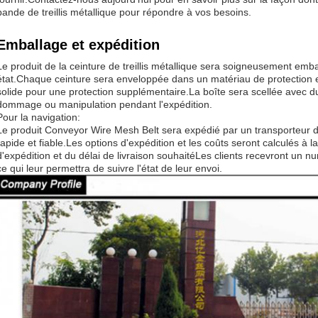
bande de treillis métallique pour répondre à vos besoins.
Emballage et expédition
Le produit de la ceinture de treillis métallique sera soigneusement embal
état.Chaque ceinture sera enveloppée dans un matériau de protection 
solide pour une protection supplémentaire.La boîte sera scellée avec du
dommage ou manipulation pendant l'expédition.
Pour la navigation:
Le produit Conveyor Wire Mesh Belt sera expédié par un transporteur d
rapide et fiable.Les options d'expédition et les coûts seront calculés à l
d'expédition et du délai de livraison souhaitéLes clients recevront un nu
ce qui leur permettra de suivre l'état de leur envoi.