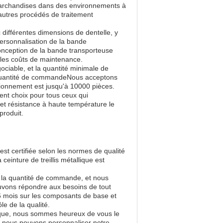
 marchandises dans des environnements à
 autres procédés de traitement
c différentes dimensions de dentelle, y
 personnalisation de la bande
onception de la bande transporteuse
.et les coûts de maintenance.
gociable, et la quantité minimale de
a quantité de commandeNous acceptons
isionnement est jusqu'à 10000 pièces.
lent choix pour tous ceux qui
é.et résistance à haute température le
produit.
est certifiée selon les normes de qualité
inture de treillis métallique est
ur la quantité de commande, et nous
uvons répondre aux besoins de tout
e 6 mois sur les composants de base et
e de la qualité.
llique, nous sommes heureux de vous le
nt nous pouvons personnaliser notre