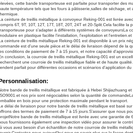
élevées, cette bande transporteuse est parfaite pour transporter des
haute température tels que les fours à pâtisserie,salles de séchage, et
thermique.
La ceinture de treillis métallique à convoyeur Reking-001 est livrée ave
compris 6T, 9T, 10T, 12T, 17T, 18T, 20T, 24T et 20-Split.Cela facilite la
transporteuse pour s'adapter à différents systèmes de convoyeursLa c
modulaire en plastique facilite l'installation, l'exploitation et l'entretien
La ceinture de treillis métallique Reking-001 est disponible à un prix né
commande est d'une seule pièce.et le délai de livraison dépend de l
les conditions de paiement de 7 à 15 jours, et notre capacité d'approv
En conclusion, la courroie de treillis métallique Reking-001 est un excel
recherchent une courroie de treillis métallique fiable et de haute qualit
rendent parfait pour différentes occasions et scénarios d'application du 
Personnalisation:
Notre bande de treillis métallique est fabriquée à Hebei Shijiazhuang et 
ISO9001.et nos prix sont négociables selon la quantité de commandeLa ce
emballée en bois pour une protection maximale pendant le transport.
Le délai de livraison pour notre bande de treillis métallique est basé s
offrons des termes de paiement de 7 à 15 jours.S'assurer que nous po
projetNotre bande de treillis métallique est livrée avec une garantie d
nous fournissons également une inspection vidéo pour assurer le contrôl
Si vous avez besoin d'un échantillon de notre courroie de treillis méta
fournir.Contactez-nous aujourd'hui pour en savoir plus sur la façon do