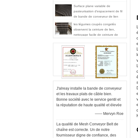
Surface plane variable de
pasteurisation d'espacement de fil
de bande de conveyeur de lien
d'oeil de Garde de nourriture
les légumes coupés congelés
observent la ceinture de lien,
nettoyage facile de ceinture de
grillage de catégorie comestible
J'alreay installe la bande de conveyeur
et les travaux plats de câble bien.
Bonne société avec le service gentil et
la réputation de haute qualité et élevée
—— Mervyn Roe
La qualité de Mesh Conveyor Belt de
chaîne est correcte. Un de notre
fournisseur digne de confiance, des