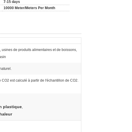
7-15 days
10000 Meter/Meters Per Month
usines de produits alimentaires et de boissons,
asin
naturel.
CO2 est calculé à partir de l'échantillon de CO2.
n plastique
,
haleur