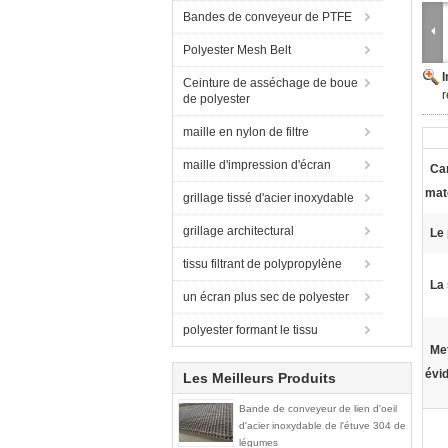
Bandes de conveyeur de PTFE
Polyester Mesh Belt
Ceinture de asséchage de boue
r
de polyester
maille en nylon de filtre
maille d'impression d'écran
Car
mat
grillage tissé d'acier inoxydable
grillage architectural
Le 
tissu filtrant de polypropylène
La 
un écran plus sec de polyester
polyester formant le tissu
Met
évi
Les Meilleurs Produits
Bande de conveyeur de lien d'oeil
d'acier inoxydable de l'étuve 304 de
légumes