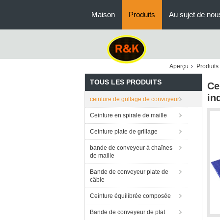
Maison
Produits
Au sujet de nou
Aperçu
Produits
TOUS LES PRODUITS
Ce
in
ceinture de grillage de convoyeur
Ceinture en spirale de maille
Ceinture plate de grillage
bande de conveyeur à chaînes
de maille
Bande de conveyeur plate de
câble
Ceinture équilibrée composée
Bande de conveyeur de plat