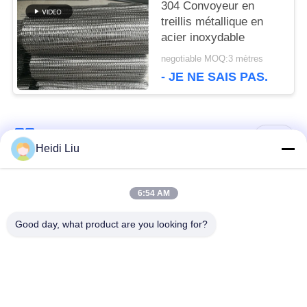
304 Convoyeur en
treillis métallique en
acier inoxydable
negotiable MOQ:3 mètres
- JE NE SAIS PAS.
Catégories populaires
Tous
Heidi Liu
ceinture de grillage
Ceinture en spirale de
6:54 AM
de convoyeur
maille
Good day, what product are you looking for?
Ceinture plate de
bande de conveyeur
grillage
à chaînes de maille
Bande de conveyeur
Ceinture équilibrée