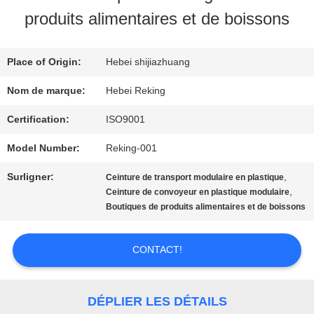
VISITE
produits alimentaires et de boissons
D'USINE
Place of Origin:
Hebei shijiazhuang
CONTRÔLE
Nom de marque:
Hebei Reking
DE
Certification:
ISO9001
QUALITÉ
Model Number:
Reking-001
Surligner:
,
Ceinture de transport modulaire en plastique
,
Ceinture de convoyeur en plastique modulaire
CONTACTEZ-
Boutiques de produits alimentaires et de boissons
NOUS
CONTACT!
NOUVELLES
DÉPLIER LES DÉTAILS