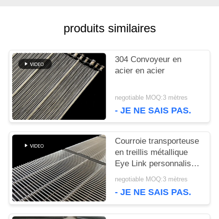
DEMANDEZ
produits similaires
UNE
CITATION
304 Convoyeur en
acier en acier
PLAN
negotiable MOQ:3 mètres
DU
- JE NE SAIS PAS.
SITE
Courroie transporteuse
en treillis métallique
Eye Link personnalisée
PRIVACY
et durable, de qualité
negotiable MOQ:3 mètres
POLICY
alimentaire
- JE NE SAIS PAS.