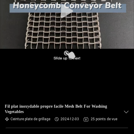
CONTRÔLE
DE
QUALITÉ
CONTACTEZ-
NOUS
NOUVELLES
DEMANDEZ
UNE
Fil plat inoxydable propre facile Mesh Belt For Washing
Vegetables
CITATION
Ceinture plate de grillage
2024-12-03
25 points de vue