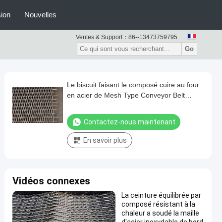
ion
Nouvelles
Ventes & Support：
86--13473759795
Go
Le biscuit faisant le composé cuire au four
en acier de Mesh Type Conveyor Belt
Carbon a équilibré l'armure
Contactez-nous maintenant
En savoir plus
Vidéos connexes
La ceinture équilibrée par
composé résistant à la
chaleur a soudé la maille