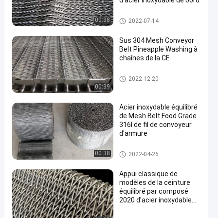
d'acier inoxydable de bord
Ceinture équilibrée composée
00:38
2022-07-14
Sus 304 Mesh Conveyor
Belt Pineapple Washing à
chaînes de la CE
bande de conveyeur à chaînes
2022-12-20
de maille
00:39
Acier inoxydable équilibré
de Mesh Belt Food Grade
316l de fil de convoyeur
d'armure
ceinture de grillage de convoye
00:38
2022-04-26
ur
Appui classique de
modèles de la ceinture
équilibré par composé
2020 d'acier inoxydable
adapté aux besoins du
client